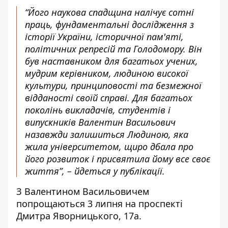
“Його наукова спадщина налічує сотні
праць, фундаментальні дослідження з
історії України, історичної пам'яті,
політичних репресій та Голодомору. Він
був наставником для багатьох учених,
мудрим керівником, людиною високої
культури, принциповості та безмежної
відданості своїй справі. Для багатьох
поколінь викладачів, студентів і
випускників Валентин Васильович
назавжди залишиться Людиною, яка
жила університетом, щиро дбала про
його розвиток і присвятила йому все своє
життя”, – йдеться у публікації.
З Валентином Васильовичем
попрощаються 3 липня на проспекті
Дмитра Яворницького, 17а.