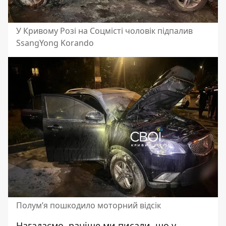
У Кривому Розі на Соцмісті чоловік підпалив
SsangYong Korando
Полум’я пошкодило моторний відсік
Нагадаємо, раніше ми писали, що
у