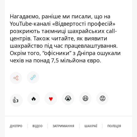
Нагадаємо, раніше ми писали, що
на
YouTube-каналі «Відвертості професій»
розкриють таємниці шахрайських call-
центрів
. Також читайте,
як виявити
шахрайство під час працевлаштування
.
Окрім того,
“офісники” з Дніпра ошукали
чехів
на понад 7,5 мільйона євро.
♥
🔥
😭
😆
😡
👍
ДНІПРО
ВІДЕО
ЗАТРИМАННЯ
ШАХРАЇ
ПОЛІЦІЯ