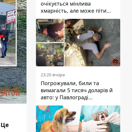
очікується мінлива
хмарність, але може піти
дощ
23:20 вчора
Погрожували, били та
вимагали 5 тисяч доларів й
авто: у Павлограді
затримали двох чоловіків
 Це