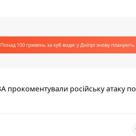
Понад 100 гривень за куб води: у Дніпрі знову планують
ВА прокоментували російську атаку по