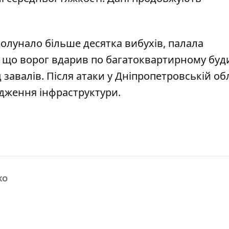
олунало більше десятка вибухів, палала
, що
ворог вдарив по багатоквартирному буд
 завалів
. Після атаки
у Дніпропетровській обл
одження інфраструктури
.
КО