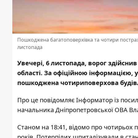
Пошкоджена багатоповерхівка та чотири постраж
листопада
Увечері, 6 листопада, ворог здійснив
області
. За офіційною інформацією, у
пошкоджена чотириповерхова будів
Про це повідомляє Інформатор із пос
начальника Дніпропетровської ОВА Вл
Станом на 18:41, відомо про чотирьох по
років. Потерпілих шпиталізували в ста