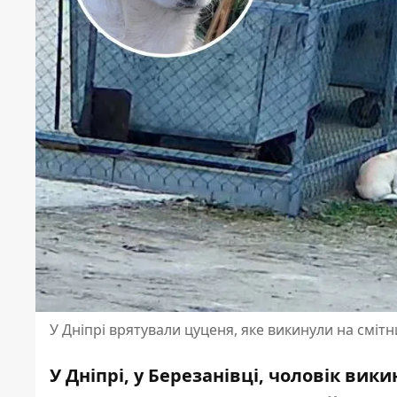
У Дніпрі врятували цуценя, яке викинули на смітн
У Дніпрі, у Березанівці, чоловік вик