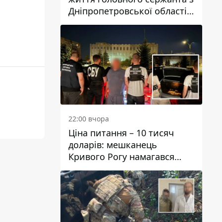
Дніпропетровської області
Юрія Свистуна
22:00 вчора
Ціна питання – 10 тисяч
доларів: мешканець
Кривого Рогу намагався
переправити чоловіка до
Словаччини