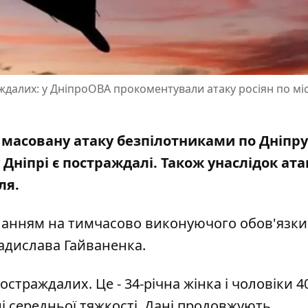
далих: у ДніпроОВА прокоментували атаку росіян по міс
масовану атаку безпілотниками по Дніпру
 Дніпрі є постраждалі. Також унаслідок ат
ля.
иланням на
тимчасово виконуючого обов'язки
адислава Гайваненка
.
страждалих. Це - 34-річна жінка і чоловіки 40,
ні середньої тяжкості. Дані продовжують