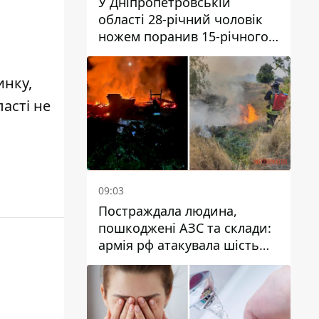
У Дніпропетровській
області 28-річний чоловік
ножем поранив 15-річного
хлопця
инку,
асті не
09:03
Постраждала людина,
пошкоджені АЗС та склади:
армія рф атакувала шість
районів Дніпропетровської
області