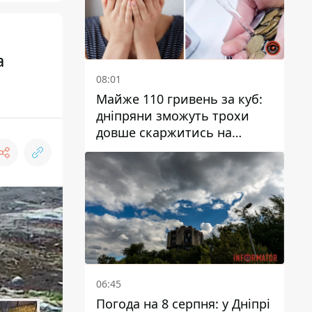
а
08:01
Майже 110 гривень за куб:
дніпряни зможуть трохи
довше скаржитись на
заплановані тарифи на воду
на 2027 рік
06:45
Погода на 8 серпня: у Дніпрі