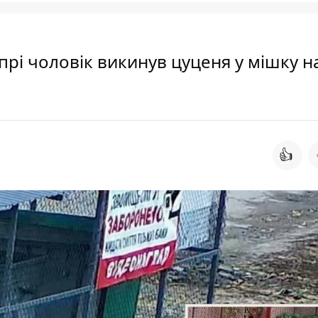
іпрі чоловік викинув цуценя у мішку н
👍