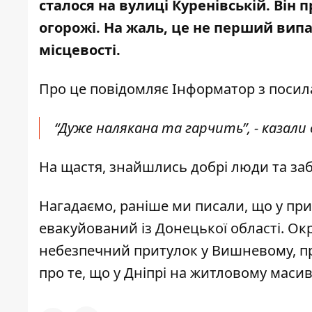
сталося на вулиці Куренівській. Він п
огорожі. На жаль, це не перший вип
місцевості.
Про це повідомляє Інформатор з посил
“Дуже налякана та гарчить”, - казали 
На щастя, знайшлись добрі люди та за
Нагадаємо, раніше ми писали, що
у пр
евакуйований із Донецької області. Окр
небезпечний притулок
у Вишневому, пр
про те, що у Дніпрі на житловому маси