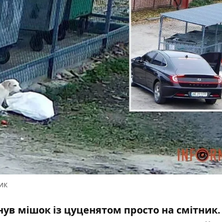
ик
инув мішок із цуценятом просто на смітник.