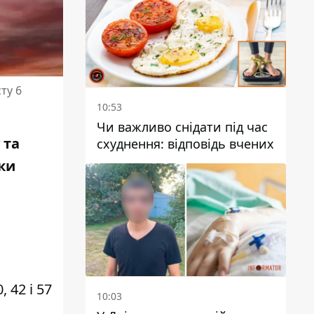
ту 6
10:53
Чи важливо снідати під час
 та
схуднення: відповідь вчених
аки
 42 і 57
10:03