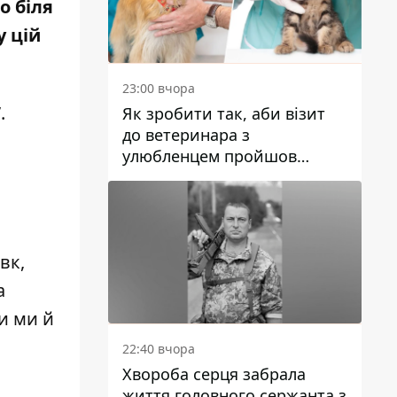
о біля
у цій
23:00 вчора
.
Як зробити так, аби візит
до ветеринара з
улюбленцем пройшов
спокійно: прості поради
овк
,
а
и ми й
22:40 вчора
Хвороба серця забрала
життя головного сержанта з