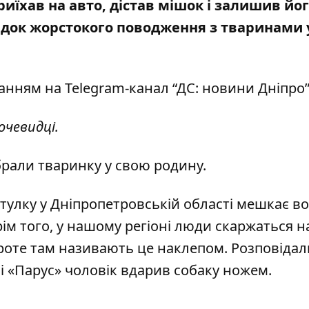
риїхав на авто, дістав мішок і залишив йог
адок жорстокого поводження з тваринами 
анням на Telegram-канал “
ДС: новини Дніпро
”
очевидці.
брали тваринку у свою родину.
итулку у Дніпропетровській області мешкає в
ім того, у нашому регіоні
люди скаржаться н
оте там називають це наклепом. Розповідал
ві «Парус»
чоловік вдарив собаку ножем
.