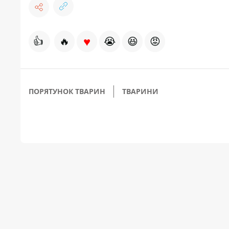
♥
👍
🔥
😭
😆
😡
ПОРЯТУНОК ТВАРИН
ТВАРИНИ