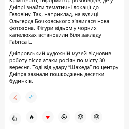
Крім цього, Інформатор розповідав,
де у
Дніпрі знайти тематичні локації
до
Геловіну. Так, наприклад, на вулиці
Ольгерда Бочковського з’явилася нова
фотозона. Фігури відьом у чорних
капелюхах встановили біля закладу
Fabrica L.
Дніпровський художній музей
відновив
роботу після атаки росіян по місту 30
вересня
. Тоді від удару “Шахеда” по центру
Дніпра зазнали пошкоджень десятки
будинків.
♥
🔥
😭
😆
😡
👍