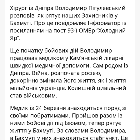
Хірург із Дніпра Володимир Пігулевський
розповів, як рятує наших Захисників у
Бахмуті. Про це повідомляє Інформатор із
посиланням
на пост 93-ї ОМБр “Холодний
Яр”.
Ще початку бойових дій Володимир
працював медиком у Кам’янській лікарні
швидкої медичної допомоги. Сам родом із
Дніпра. Війна, розпочата росією,
докорінно змінила його життя, як і життя
мільйонів українців. Колишній цивільний
став військовим.
Медик із 24 березня знаходиться поряд зі
своїми побратимами. Пройшов разом із
ними бойові дії під Ізюмом, тепер рятує
життя у Бахмуті. За словами Володимира,
в Бахмуті у них знаходиться стабпункт. Це