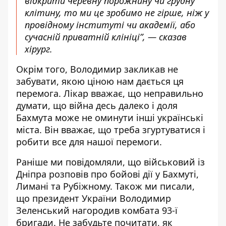
відкрити черевну порожнину чи грудну
клітину, то ми це зробимо не гірше, ніж у
провідному інституті чи академії, або
сучасній приватній клініці”, — сказав
хірург.
Окрім того, Володимир закликав не
забувати, якою ціною нам дається ця
перемога. Лікар вважає, що неправильно
думати, що війна десь далеко і доля
Бахмута може не оминути інші українські
міста. Він вважає, що треба згуртуватися і
робити все для нашої перемоги.
Раніше ми повідомляли, що військовий із
Дніпра
розповів
про бойові дії у Бахмуті,
Лимані та Рубіжному. Також ми писали,
що президент України Володимир
Зеленський
нагородив
комбата 93-ї
бригади. Не забудьте почитати, як