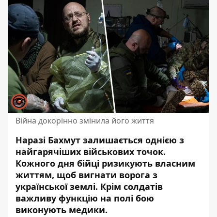
Війна докорінно змінила його життя
Наразі Бахмут залишається однією з
найгарячіших військових точок.
Кожного дня бійці ризикують власним
життям, щоб вигнати ворога з
української землі. Крім
солдатів
важливу функцію
на полі бою
виконують медики.