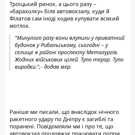
Троїцький ринок, а цього разу –
«барахолку» біля автовокзалу, куди й
Філатов сам іноді ходив купувати всякий
мотлох.
"Минулого разу вони влупили у приватний
будинок у Рибальському, сьогодні – у
селище в районі проспекту Металургів.
Жодних військових цілей. Тупо терор. Тупо
виродки.",- додав мер.
Раніше ми писали, що внаслідок
нічного
ракетного удару по Дніпру
є загиблі та
поранені. Повідомляли ми і про те, що
автовокзал продовжує
працювати попри