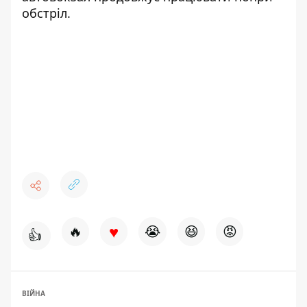
обстріл.
♥
🔥
😭
😆
😡
👍
ВІЙНА