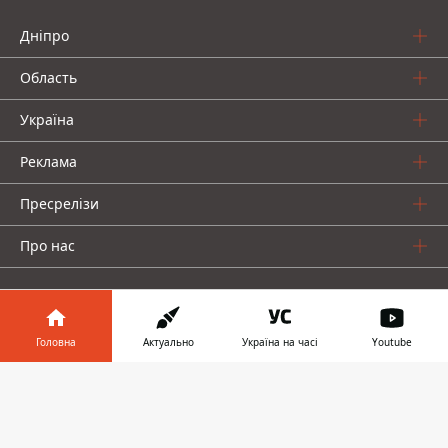
Дніпро
Область
Україна
Реклама
Пресрелізи
Про нас
Головна
Актуально
Україна на часі
Youtube
Інформатор у
Інформатор проекти
Завантажити
телефоні
👉
Інформатор Україна
Інформатор Київ
Інформатор Авто