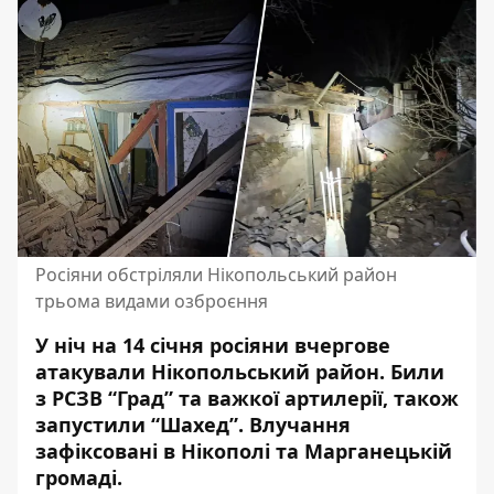
Росіяни обстріляли Нікопольський район
трьома видами озброєння
У ніч на 14 січня росіяни вчергове
атакували Нікопольський район. Били
з РСЗВ “Град” та важкої артилерії, також
запустили “Шахед”. Влучання
зафіксовані в Нікополі та Марганецькій
громаді.