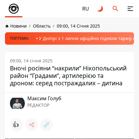
RU
Новини
Область
09:00, 14 Січня 2025
У Дніпрі з 1 липня офіційно підняли тариф на
ТОПТЕМА:
09:00, 14 січня 2025
Вночі росіяни “накрили” Нікопольський
район “Градами”, артилерією та
дроном: серед постраждалих – дитина
Максим Голуб
РЕДАКТОР
👍