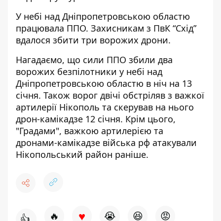
У небі над Дніпропетровською областю
працювала ППО. Захисникам з ПвК “Схід”
вдалося збити три ворожих дрони.
Нагадаємо, що
сили ППО збили два
ворожих безпілотники у небі над
Дніпропетровською областю в ніч на 13
січня
. Також
ворог двічі обстріляв з важкої
артилерії Нікополь та скерував на нього
дрон-камікадзе 12 січня
. Крім цього,
"Градами", важкою артилерією та
дронами-камікадзе війська рф атакували
Нікопольський район раніше
.
♥
🔥
😭
😆
😡
👍