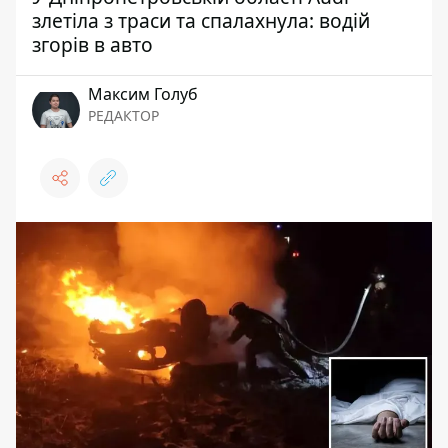
злетіла з траси та спалахнула: водій
згорів в авто
Максим Голуб
РЕДАКТОР