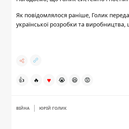
Як повідомлялося раніше,
Голик перед
української розробки та виробництва, 
♥
👍
🔥
😭
😆
😡
ВІЙНА
ЮРІЙ ГОЛИК