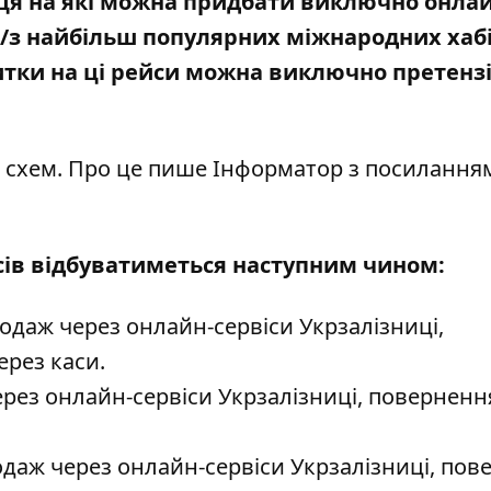
ця на які можна придбати виключно онла
до/з найбільш популярних міжнародних хаб
тки на ці рейси можна виключно претенз
х схем. Про це пише Інформатор
з посилання
сів відбуватиметься наступним чином:
родаж через онлайн-сервіси Укрзалізниці,
ерез каси.
ерез онлайн-сервіси Укрзалізниці, поверненн
даж через онлайн-сервіси Укрзалізниці, пов