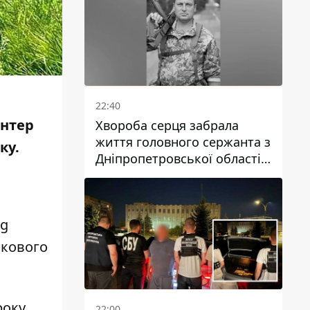
22:40
онтер
Хвороба серця забрала
життя головного сержанта з
ку
.
Дніпропетровської області
Юрія Свистуна
rg
нкового
оку.
22:00