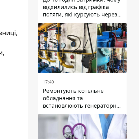
відхилились від графіка
потяги, які курсують через
Дніпро та область
зниці,
и,
17:40
Ремонтують котельне
обладнання та
встановлюють генераторні
установки: як у Дніпрі
готуються до
опалювального сезону