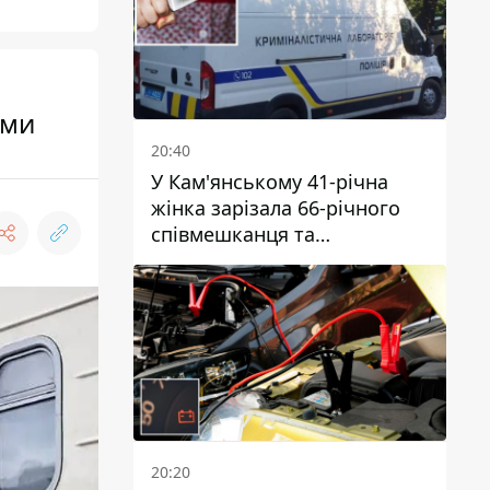
ями
20:40
У Кам'янському 41-річна
жінка зарізала 66-річного
співмешканця та
намагалась обманути
поліцейських
20:20