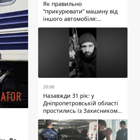
Як правильно
“прикурювати” машину від
іншого автомобіля:
інструкція для водіїв
20:00
Назавжди 31 рік: у
Дніпропетровській області
простились із Захисником
Олександром Рєпіним