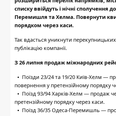
розшириться перелік напрямків,
міс
списку ввійдуть і нічні сполучення 
Перемишля та Хелма. Повернути кви
порядком через каси.
Так вдасться уникнути перекупницьки
публікацію компанії
.
З 26 липня продаж міжнародних рей
Поїзди 23/24 та 19/20 Київ-Хелм — п
повернення у претензійному порядку ч
Поїзд 93/94 Харків-Хелм — продаж ч
претензійному порядку через каси.
Поїзд 36/35 Одеса-Перемишль — про