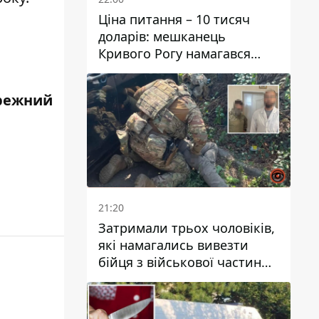
Ціна питання – 10 тисяч
доларів: мешканець
Кривого Рогу намагався
переправити чоловіка до
Словаччини
режний
21:20
Затримали трьох чоловіків,
які намагались вивезти
бійця з військової частини
до Дніпра за 7 тисяч
доларів: серед них був лікар