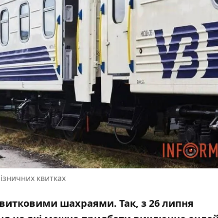
лізничних квитках
квитковими шахраями. Так, з 26 липня