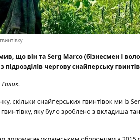
гвинтівку
ив, що він та Serg Marco (бізнесмен і вол
з підрозділів
чергову снайперську гвинтів
 Голик.
нку, скільки снайперських гвинтівок ми із Se
гвинтівку, яку було зроблено з вкладиша та
но допомагає українським оборонцям з 2015 р