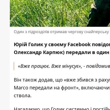
Один з підрозділів отримав чергову снайперську 
Юрій Голик у своєму
Facebook
повідом
Олександр Карпюк) передали в один 
«Вже працює. Вже мінусує», - повідомив
Він також додав, що «вже збився з раху
Marco передали на фронт», включаючи 
ствола.
Нагадаємо, що Голик системно і постій