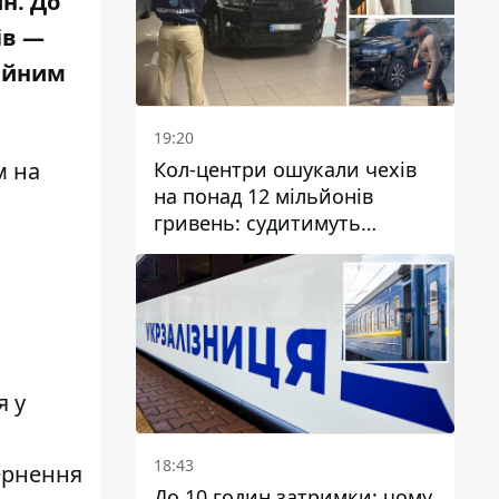
йн
. До
ів —
ійним
19:20
Кол-центри ошукали чехів
м на
на понад 12 мільйонів
гривень: судитимуть
дніпрянина, який
організував
транснаціональну злочинну
організацію
я у
18:43
ернення
До 10 годин затримки: чому