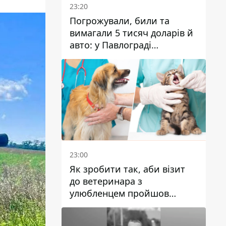
23:20
Погрожували, били та
вимагали 5 тисяч доларів й
авто: у Павлограді
затримали двох чоловіків
23:00
Як зробити так, аби візит
до ветеринара з
улюбленцем пройшов
спокійно: прості поради