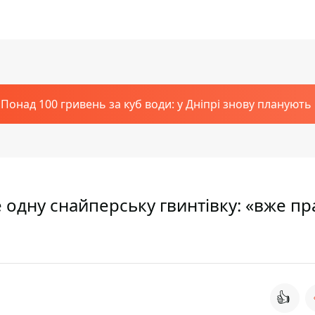
Понад 100 гривень за куб води: у Дніпрі знову планують
одну снайперську гвинтівку: «вже пр
👍