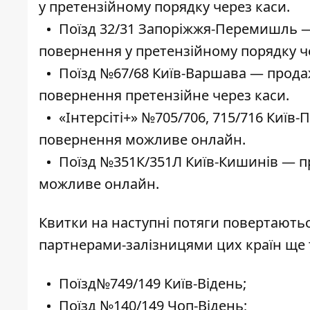
у претензійному порядку через каси.
Поїзд 32/31 Запоріжжя-Перемишль —
повернення у претензійному порядку ч
Поїзд №67/68 Київ-Варшава — продаж
повернення претензійне через каси.
«Інтерсіті+» №705/706, 715/716 Київ
повернення можливе онлайн.
Поїзд №351К/351Л Київ-Кишинів — пр
можливе онлайн.
Квитки на наступні потяги повертаються
партнерами-залізницями цих країн ще 
Поїзд№749/149 Київ-Відень;
Поїзд №140/149 Чоп-Відень;