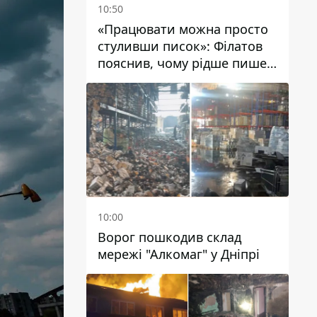
10:50
«Працювати можна просто
стуливши писок»: Філатов
пояснив, чому рідше пише у
соцмережах та
розкритикував медійність
чиновників
10:00
Ворог пошкодив склад
мережі "Алкомаг" у Дніпрі