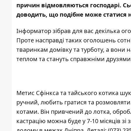
причин відмовляються господарі. Сьо
доводить, що подібне може статися н
Інформатор зібрав для вас декілька ог
Проте насправді таких оголошень сотні
тваринкам домівку та турботу, а вони 
теплом та стануть справжніми друзями
Метис Сфінкса та тайського котика шука
ручний, любить гратися та розмовляти.
котами. Він привчений до лотка, оброб
кастрацію можна буде у 7-10 місяців з
додому в межах Дніпра. Деталі:
(073) 23