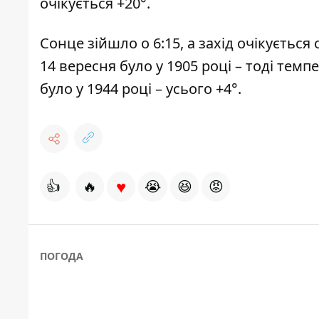
очікується +20°.
Сонце зійшло о 6:15, а захід очікується
14 вересня було у 1905 році – тоді тем
було у 1944 році – усього +4°.
♥
👍
🔥
😭
😆
😡
ПОГОДА