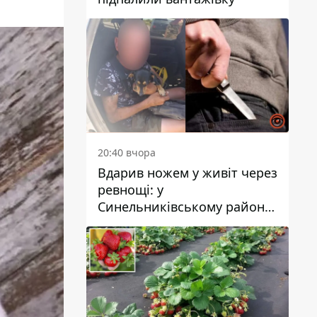
20:40 вчора
Вдарив ножем у живіт через
ревнощі: у
Синельниківському районі
затримали 49-річного
чоловіка за вбивство