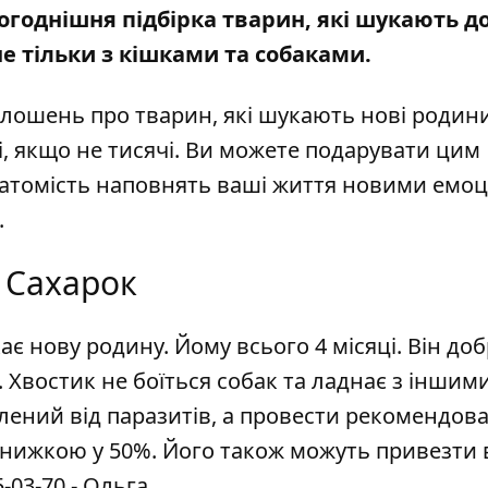
годнішня підбірка тварин, які шукають до
е тільки з кішками та собаками.
олошень про тварин, які шукають нові родини
, якщо не тисячі. Ви можете подарувати цим
натомість наповнять ваші життя новими емоц
.
Сахарок
є нову родину. Йому всього 4 місяці. Він до
 Хвостик не боїться собак та ладнає з іншим
лений від паразитів, а провести рекомендов
і знижкою у 50%. Його також можуть привезти
5-03-70
- Ольга.