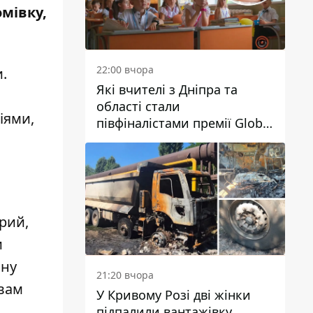
мівку,
22:00 вчора
.
Які вчителі з Дніпра та
області стали
іями,
півфіналістами премії Global
Teacher Prize Ukraine 2026
брий,
и
ану
21:20 вчора
 вам
У Кривому Розі дві жінки
підпалили вантажівку