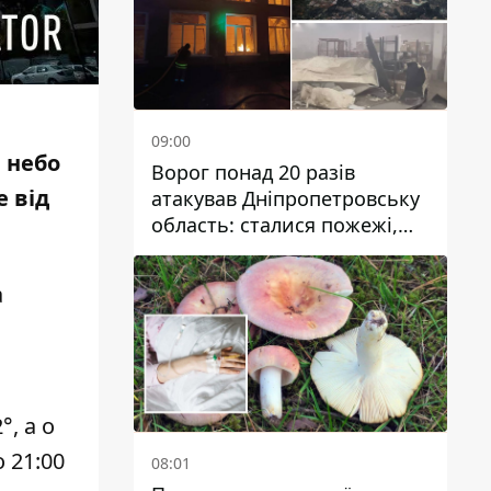
09:00
я небо
Ворог понад 20 разів
 від
атакував Дніпропетровську
область: сталися пожежі,
постраждали будинки,
інфраструктура та авто
а
, а о
 21:00
08:01