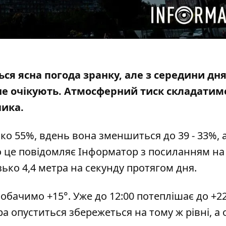
ться ясна погода зранку, але з середини дн
не очікують. Атмосферний тиск складатиме
чика.
ко 55%, вдень вона зменшиться до 39 - 33%, 
Про це повідомляє Інформатор з посиланням на
зько 4,4 метра на секунду протягом дня.
обачимо +15°. Уже до 12:00 потеплішає до +22°
ра опуститься збережеться на тому ж рівні, а о