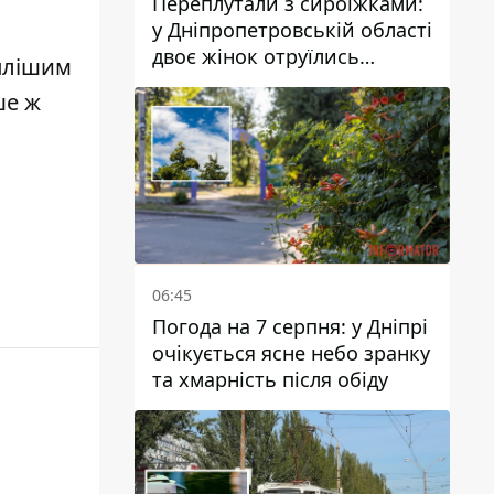
Переплутали з сироїжками:
у Дніпропетровській області
двоє жінок отруїлись
еплішим
грибами
ше ж
06:45
Погода на 7 серпня: у Дніпрі
очікується ясне небо зранку
та хмарність після обіду