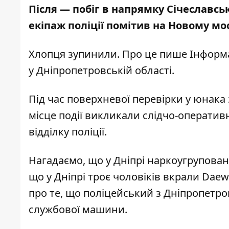
Після — побіг в напрямку Січеславсь
екіпаж поліції помітив на Новому мо
Хлопця зупинили. Про це пише Інформ
у Дніпропетровській області.
Під час поверхневої перевірки у юнак
місце події викликали слідчо-оператив
відділку поліції.
Нагадаємо, що у Дніпрі
наркоугрупованн
що у Дніпрі
троє чоловіків вкрали Dae
про те, що
поліцейський з Дніпропетров
службової машини.