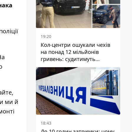
нака
оліції
19:20
Кол-центри ошукали чехів
на понад 12 мільйонів
На
гривень: судитимуть
дніпрянина, який
о
організував
транснаціональну злочинну
організацію
айте,
и ми й
монті
18:43
До 10 годин затримки: чому