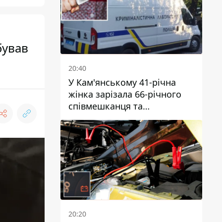
бував
20:40
У Кам'янському 41-річна
жінка зарізала 66-річного
співмешканця та
намагалась обманути
поліцейських
20:20