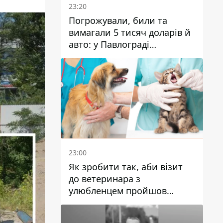
23:20
Погрожували, били та
вимагали 5 тисяч доларів й
авто: у Павлограді
затримали двох чоловіків
23:00
Як зробити так, аби візит
до ветеринара з
улюбленцем пройшов
спокійно: прості поради