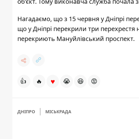
об’єкт. Тому виконавча служба почала 
Нагадаємо, що з 15 червня у Дніпрі
пере
що у Дніпрі
перекрили три перехрестя
н
перекриють Мануйлівський проспект
.
♥
👍
🔥
😭
😆
😡
ДНІПРО
МІСЬКРАДА