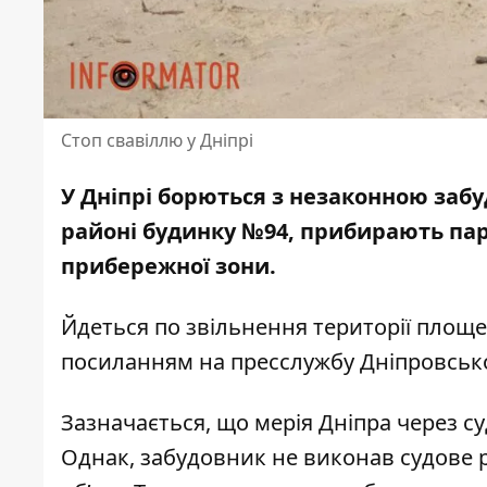
Стоп свавіллю у Дніпрі
У Дніпрі борються з незаконною заб
районі будинку №94, прибирають па
прибережної зони.
Йдеться по звільнення території площе
посиланням на пресслужбу Дніпровсько
Зазначається, що мерія Дніпра через с
Однак, забудовник не виконав судове 