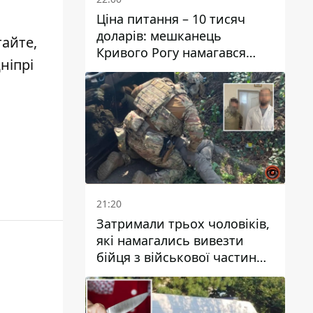
Ціна питання – 10 тисяч
доларів: мешканець
тайте,
Кривого Рогу намагався
ніпрі
переправити чоловіка до
Словаччини
21:20
Затримали трьох чоловіків,
які намагались вивезти
бійця з військової частини
до Дніпра за 7 тисяч
доларів: серед них був лікар