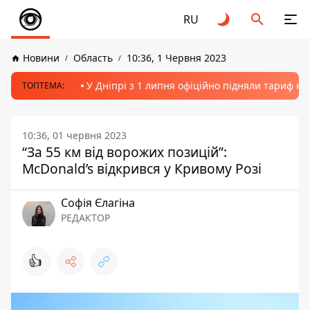
RU
Новини
Область
10:36, 1 Червня 2023
У Дніпрі з 1 липня офіційно підняли тариф на
ТОПТЕМА:
10:36, 01 червня 2023
“За 55 км від ворожих позицій”:
McDonald’s відкрився у Кривому Розі
Софія Єлагіна
РЕДАКТОР
👍