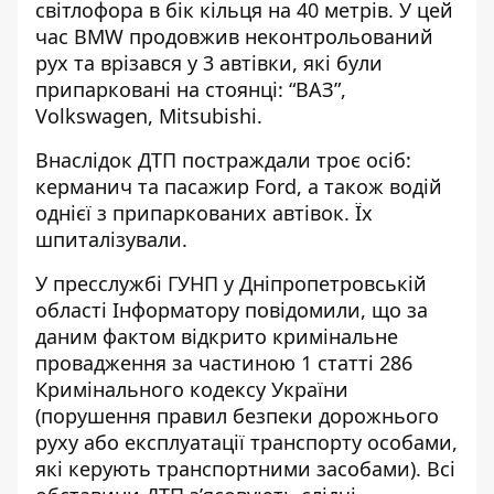
світлофора в бік кільця на 40 метрів. У цей
час BMW продовжив неконтрольований
рух та врізався у 3 автівки, які були
припарковані на стоянці: “ВАЗ”,
Volkswagen, Mitsubishi.
Внаслідок ДТП постраждали троє осіб:
керманич та пасажир Ford, а також водій
однієї з припаркованих автівок. Їх
шпиталізували.
У пресслужбі ГУНП у Дніпропетровській
області Інформатору повідомили, що за
даним фактом відкрито кримінальне
провадження за частиною 1 статті 286
Кримінального кодексу України
(порушення правил безпеки дорожнього
руху або експлуатації транспорту особами,
які керують транспортними засобами). Всі