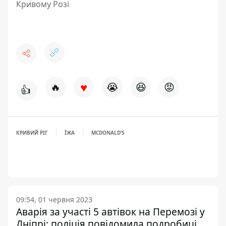
Кривому Розі
♥
🔥
😭
😆
😡
👍
КРИВИЙ РІГ
ЇЖА
MCDONALD’S
09:54, 01 червня 2023
Аварія за участі 5 автівок на Перемозі у
Дніпрі: поліція повідомила подробиці