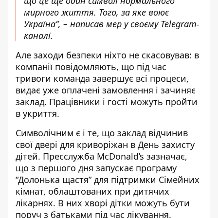
що це ще один символ нормального
мирного життя. Того, за яке воює
Україна”, – написав мер у своєму Telegram-
каналі.
Але заходи безпеки ніхто не скасовував: в
компанії повідомляють, що під час
тривоги команда завершує всі процеси,
видає уже оплачені замовлення і зачиняє
заклад. Працівники і гості можуть пройти
в укриття.
Символічним є і те, що заклад відчинив
свої двері для криворіжан в День захисту
дітей. Пресслужба McDonald’s зазначає,
що з першого дня запускає програму
“Долонька щастя” для підтримки Сімейних
кімнат, облаштованих при дитячих
лікарнях. В них хворі дітки можуть бути
поруч з батьками під час лікування.