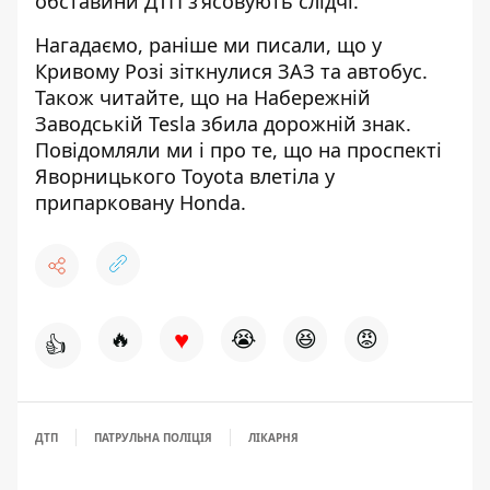
обставини ДТП зʼясовують слідчі.
Нагадаємо, раніше ми писали, що
у
Кривому Розі зіткнулися ЗАЗ та автобус
.
Також читайте, що на Набережній
Заводській
Tesla збила дорожній знак
.
Повідомляли ми і про те, що на проспекті
Яворницького
Toyota влетіла у
припарковану Honda
.
♥
🔥
😭
😆
😡
👍
ДТП
ПАТРУЛЬНА ПОЛІЦІЯ
ЛІКАРНЯ