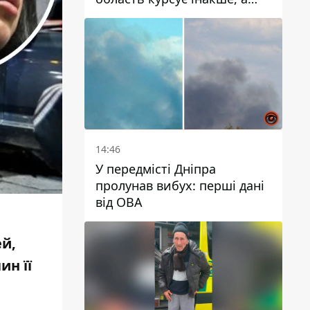
частину шляху замінили
автобусами та
електричками
14:46
У передмісті Дніпра
пролунав вибух: перші дані
від ОВА
ей,
ин її