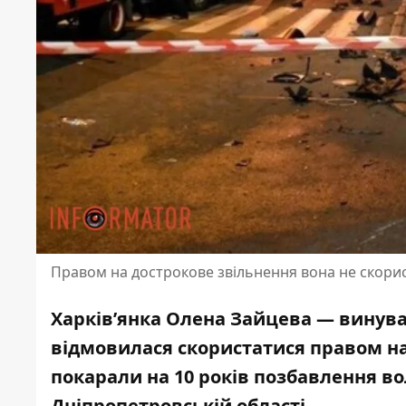
Правом на дострокове звільнення вона не скори
Харків’янка Олена Зайцева — винува
відмовилася скористатися правом на 
покарали на 10 років позбавлення во
Дніпропетровській області.