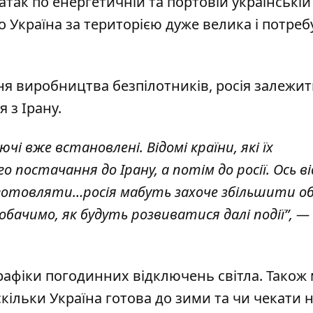
атак по енергетичній та портовій українській
що Україна за територією дуже велика і потреб
я виробництва безпілотників, росія залежит
я з Ірану.
чі вже встановлені. Відомі країни, які їх
 постачання до Ірану, а потім до росії. Ось ві
виготовляти…росія мабуть захоче збільшити о
обачимо, як будуть розвиватися далі події”, —
графіки погодинних відключень світла
. Також
кільки Україна готова до зими
та чи чекати н