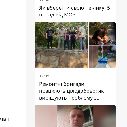
Як вберегти свою печінку: 5
порад від МОЗ
17:05
Ремонтні бригади
працюють цілодобово: як
вирішують проблему з
водою у Марганецькій
громаді
ів і