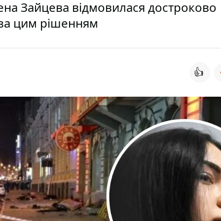
ена Зайцева відмовилася достроково
ь за цим рішенням
👍