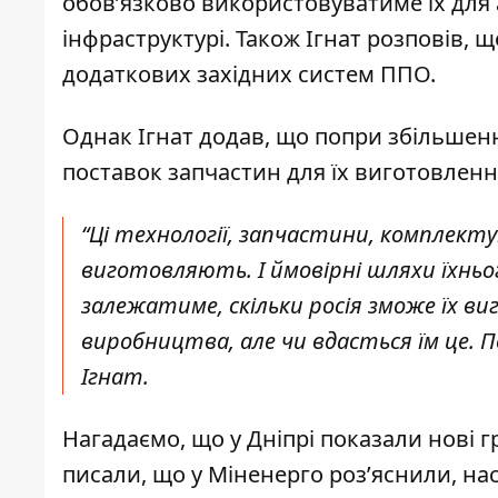
обов’язково використовуватиме їх для 
інфраструктурі. Також Ігнат розповів, 
додаткових західних систем ППО.
Однак Ігнат додав, що попри збільшенн
поставок запчастин для їх виготовленн
“Ці технології, запчастини, комплектую
виготовляють. І ймовірні шляхи їхнього
залежатиме, скільки росія зможе їх 
виробництва, але чи вдасться їм це. П
Ігнат.
Нагадаємо, що у Дніпрі показали
нові 
писали, що у Міненерго роз’яснили,
нас