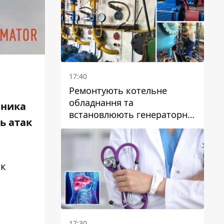
17:40
Ремонтують котельне
обладнання та
чника
встановлюють генераторні
ь атак
установки: як у Дніпрі
готуються до
опалювального сезону
як
17:30