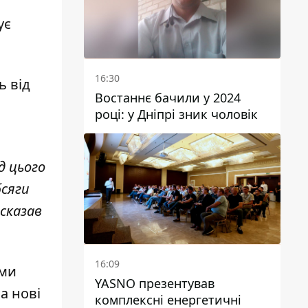
ує
16:30
ь від
Востаннє бачили у 2024
році: у Дніпрі зник чоловік
д цього
бсяги
 сказав
16:09
 ми
YASNO презентував
а нові
комплексні енергетичні