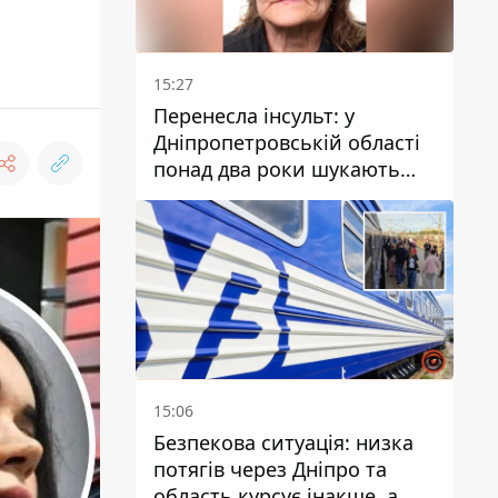
15:27
Перенесла інсульт: у
Дніпропетровській області
понад два роки шукають
зниклу жінку
15:06
Безпекова ситуація: низка
потягів через Дніпро та
область курсує інакше, а