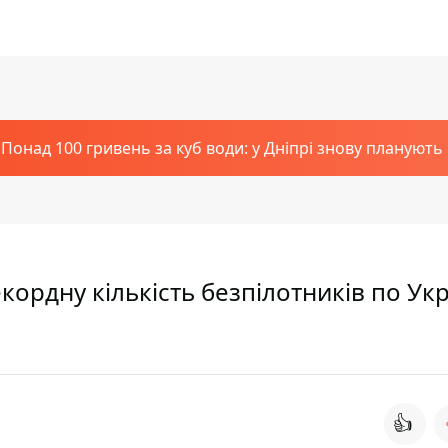
Понад 100 гривень за куб води: у Дніпрі знову планують
кордну кількість безпілотників по Укр
👍