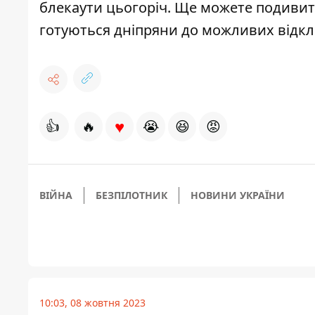
блекаути цьогоріч. Ще можете подиви
готуються дніпряни до можливих відк
♥
👍
🔥
😭
😆
😡
ВІЙНА
БЕЗПІЛОТНИК
НОВИНИ УКРАЇНИ
10:03, 08 жовтня 2023