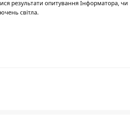
тися результати опитування Інформатора,
чи
лючень
світла.