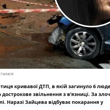
сталася
тиця кривавої ДТП, в якій загинуло 6 люд
дострокове звільнення з в’язниці. За злоч
лі
. Наразі Зайцева відбуває покарання у