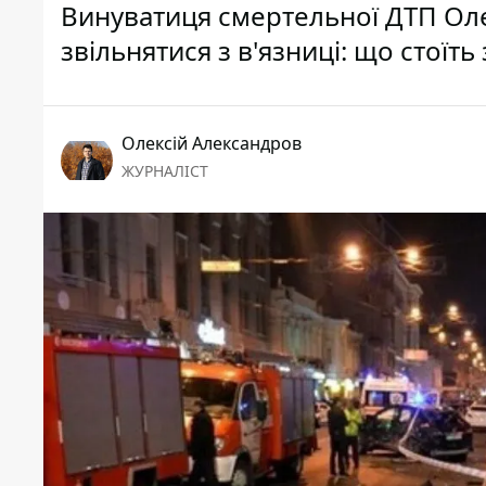
Винуватиця смертельної ДТП Ол
звільнятися з в'язниці: що стоїт
Олексій Александров
ЖУРНАЛІСТ