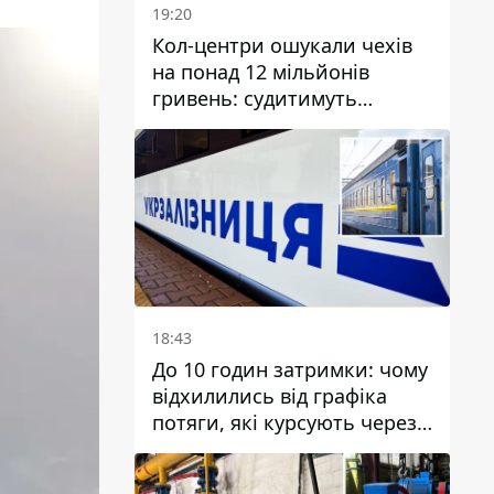
19:20
Кол-центри ошукали чехів
на понад 12 мільйонів
гривень: судитимуть
дніпрянина, який
організував
транснаціональну злочинну
організацію
18:43
До 10 годин затримки: чому
відхилились від графіка
потяги, які курсують через
Дніпро та область