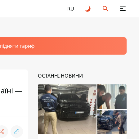
RU
 підняти тариф
ОСТАННІ НОВИНИ
аїні —