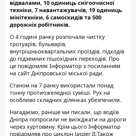
відвалами
, 10 одиниць снігоочисної
техніки, 7 навантажувачів, 19 одиниць
мінітехніки, 6 самоскидів та 500
дорожніх робітників.
О 4 годині ранку розпочали чистку
тротуарів, бульварів,
внутрішньоквартальних проїздів, підходів
до підземних пішохідних переходів. Про
це повідомляє Інформатор з посиланням
на
сайт Дніпровської міської ради
.
Станом на 7 ранку використали понад
тонну протиожеледної суміші.
Рух на
особливо складних ділянках убезпечили.
Нагадаємо, раніше ми писали, що
водіїв
Дніпра попросили не виїжджати на дороги
через хуртовину
. Крім цього Інформатор
повідомляв про
циклон Jasper II.
Також