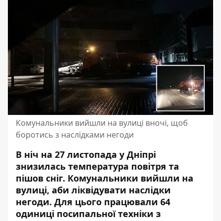
Комунальники вийшли на вулиці вночі, щоб
боротись з наслідками негоди
В ніч на 27 листопада у Дніпрі
знизилась температура повітря та
пішов сніг. Комунальники вийшли на
вулиці, аби ліквідувати наслідки
негоди. Для цього працювали 64
одиниці
посипальної техніки з