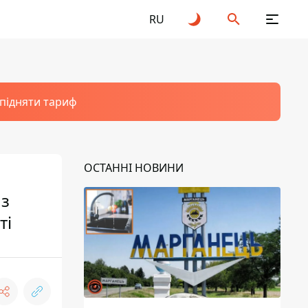
RU
 підняти тариф
ОСТАННІ НОВИНИ
 з
ті