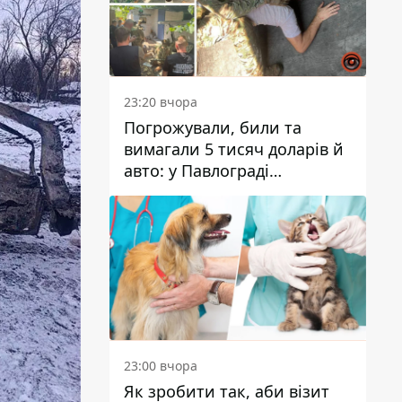
23:20 вчора
Погрожували, били та
вимагали 5 тисяч доларів й
авто: у Павлограді
затримали двох чоловіків
23:00 вчора
Як зробити так, аби візит