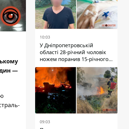
10:03
У Дніпропетровській
області 28-річний чоловік
ножем поранив 15-річного
ському
хлопця
один —
ою
страль-
09:03