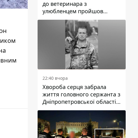
до ветеринара з
улюбленцем пройшов
спокійно: прості поради
йон
ником
на
зивним
22:40 вчора
Хвороба серця забрала
життя головного сержанта з
Дніпропетровської області
Юрія Свистуна