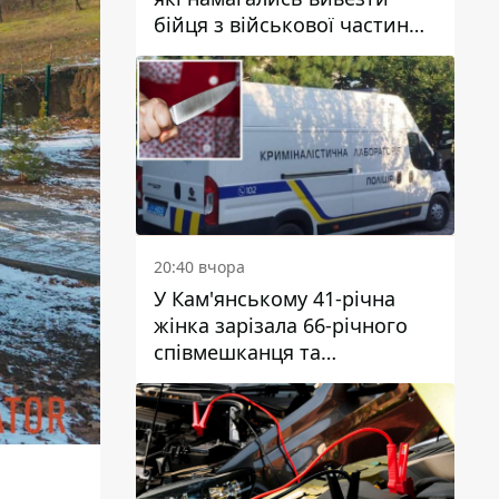
бійця з військової частини
до Дніпра за 7 тисяч
доларів: серед них був лікар
20:40 вчора
У Кам'янському 41-річна
жінка зарізала 66-річного
співмешканця та
намагалась обманути
поліцейських