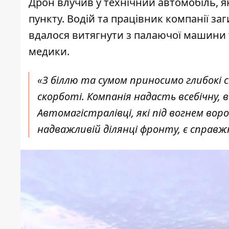
Дрон влучив у технічний автомобіль, я
пункту. Водій та працівник компанії за
вдалося витягнути з палаючої машини т
медики.
«З біллю та сумом приносимо глибокі с
скорботі. Компанія надасть всебічну, 
Автомагістралівці, які під вогнем во
надважливій ділянці фронту, є справжн