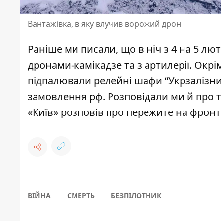
Вантажівка, в яку влучив ворожий дрон
Раніше ми писали, що в ніч з 4 на 5 лю
дронами-камікадзе та з артилерії. Окр
підпалювали релейні шафи “Укрзалізниц
замовлення рф. Розповідали ми й про т
«Київ»
розповів про пережите на фронт
ВІЙНА
СМЕРТЬ
БЕЗПІЛОТНИК