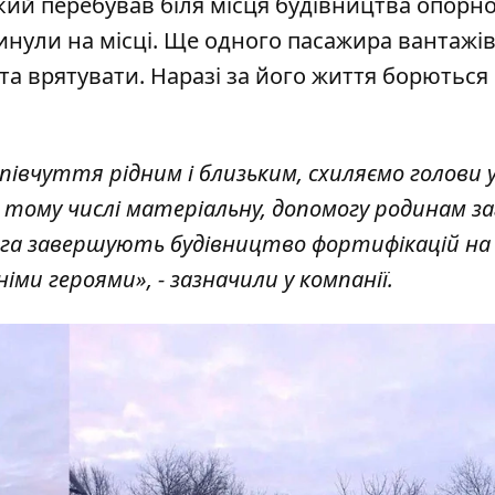
кий перебував біля місця будівництва опорн
гинули на місці. Ще одного пасажира вантажі
а врятувати. Наразі за його життя борються
півчуття рідним і близьким, схиляємо голови 
в тому числі матеріальну, допомогу родинам за
рога завершують будівництво фортифікацій на
іми героями», - зазначили у компанії.