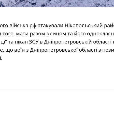
того
війська рф атакували Нікопольський ра
ім того, мати разом з сином та його одноклас
і” та пікап ЗСУ
в Дніпропетровській області 
е, що воїн з Дніпропетровської області з по
і
.