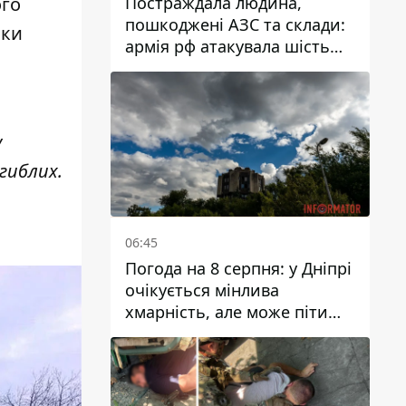
Постраждала людина,
ого
пошкоджені АЗС та склади:
вки
армія рф атакувала шість
районів Дніпропетровської
області
у
гиблих.
06:45
Погода на 8 серпня: у Дніпрі
очікується мінлива
хмарність, але може піти
дощ