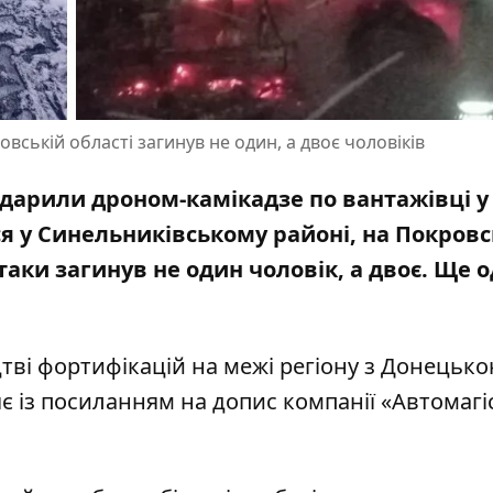
вській області загинув не один, а двоє чоловіків
дарили дроном-камікадзе по вантажівці
у
ся у Синельниківському районі, на Покров
таки загинув не один чоловік, а двоє. Ще 
тві фортифікацій на межі регіону з Донецьк
є із посиланням на
допис компанії «Автомагі