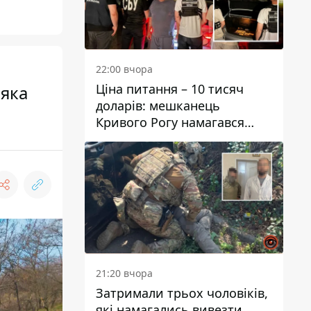
22:00 вчора
Ціна питання – 10 тисяч
 яка
доларів: мешканець
Кривого Рогу намагався
переправити чоловіка до
Словаччини
21:20 вчора
Затримали трьох чоловіків,
які намагались вивезти