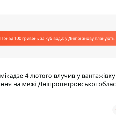
Понад 100 гривень за куб води: у Дніпрі знову планують
мікадзе 4 лютого влучив у вантажівку
ення на межі Дніпропетровської облас