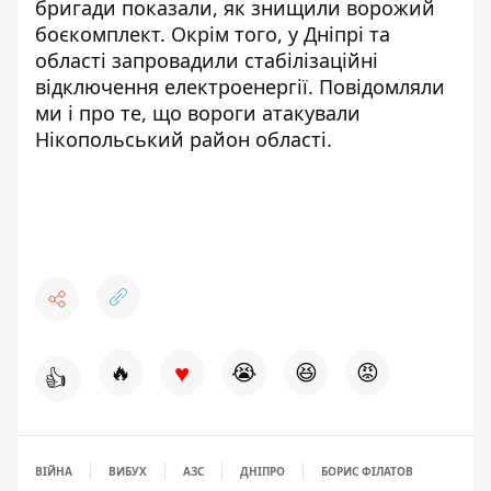
бригади показали, як
знищили ворожий
боєкомплект
. Окрім того, у Дніпрі та
області запровадили
стабілізаційні
відключення електроенергії
. Повідомляли
ми і про те, що вороги
атакували
Нікопольський район області
.
♥
🔥
😭
😆
😡
👍
ВІЙНА
ВИБУХ
АЗС
ДНІПРО
БОРИС ФІЛАТОВ