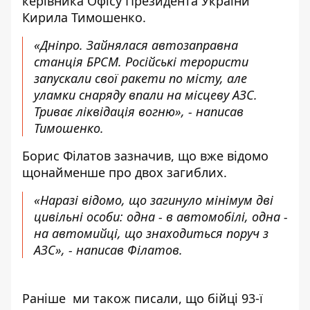
керівника Офісу Президента України
Кирила Тимошенко.
«Дніпро. Зайнялася автозаправна
станція БРСМ. Російські терористи
запускали свої ракети по місту, але
уламки снаряду впали на місцеву АЗС.
Триває ліквідація вогню», - написав
Тимошенко.
Борис Філатов зазначив, що вже відомо
щонайменше про двох загиблих.
«Наразі відомо, що загинуло мінімум дві
цивільні особи: одна - в автомобілі, одна -
на автомийці, що знаходиться поруч з
АЗС», - написав Філатов.
Раніше ми також писали, що бійці 93-ї