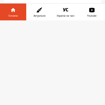
Головна
Актуально
Україна на часі
Youtube
Інформатор у
21:47, 25 жовтня 2022
Завантажити
телефоні
👉
«Схоже, прильот»: мер Дніпра Борис
Філатов про вибух
Стас Руденко
ГОЛОВНИЙ РЕДАКТОР
👍
Міський голова підтвердив "прильот"
У вівторок, 25 жовтня, мешканці Дніпра