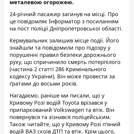
металевою огорожею.
24-річний пасажир загинув на місці. Про
це повідомляє Інформатор з посиланням
на
пост поліції Дніпропетровської області
.
Кермувальник залишив місце події. Його
знайшли та повідомили про підозру у
порушенні правил безпеки дорожнього
руху, що спричинило смерть потерпілого
(частина 2 статті 286 Кримінального
кодексу України). Він може провести за
ґратами до восьми років.
Нагадаємо, раніше ми писали, що
у
Кривому Розі водій Toyota врізався у
припаркований Volkswagen та втік. Він
повернувся та зізнався поліцейським
.
Також читайте, що
у Кривому Розі п'яний
водій ВАЗ скоїв ДТП та втік
. Крім цього,