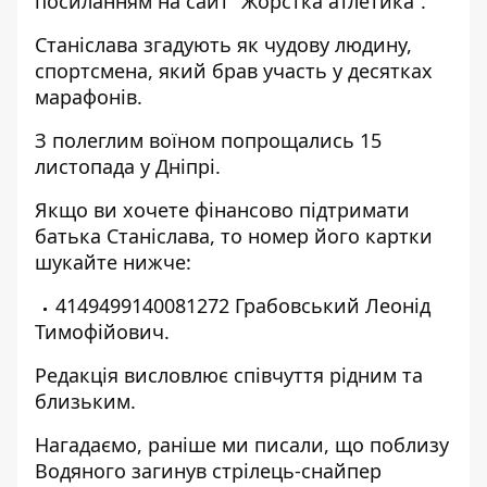
посиланням на
сайт “Жорстка атлетика”
.
Станіслава згадують як чудову людину,
спортсмена, який брав участь у десятках
марафонів.
З полеглим воїном попрощались 15
листопада у Дніпрі.
Якщо ви хочете фінансово підтримати
батька Станіслава, то номер його картки
шукайте нижче:
4149499140081272 Грабовський Леонід
Тимофійович.
Редакція висловлює співчуття рідним та
близьким.
Нагадаємо, раніше ми писали, що
поблизу
Водяного загинув стрілець-снайпер