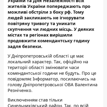
України та Дня Незалежності всіх
жителів України попереджають про
можливі обстріли з боку рф. Тому
людей закликають не ігнорувати
повітряну тривогу та уникати
скупчення чи людних місць. У деяких
містах та регіонах вирішили
продовжити комендантську годину
задля безпеки.
У Дніпропетровській області це має
локальний характер. Так, офіційно на
території області змінювати часи
комендантської години не будуть. Про це
повідомляє
Інформатор
, посилаючись на
голову Дніпропетровської ОВА Валентина
Резніченко.
Виключенням став тільки
Синельниківський район
. Так, по всій