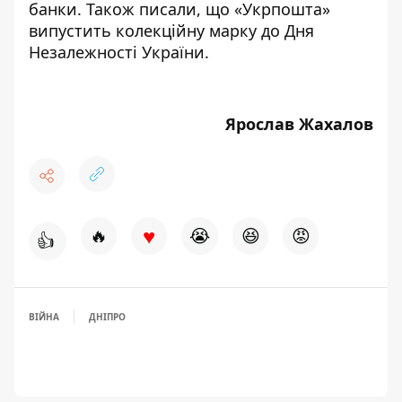
банки
. Також писали, що
«Укрпошта»
випустить колекційну марку до Дня
Незалежності України
.
Ярослав Жахалов
♥
🔥
😭
😆
😡
👍
ВІЙНА
ДНІПРО