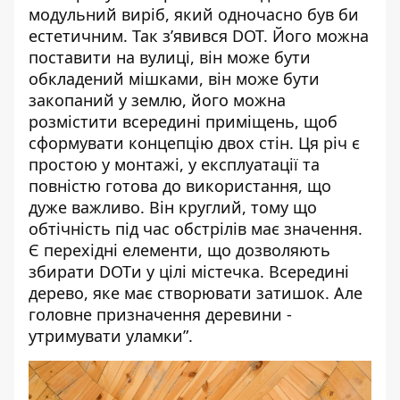
модульний виріб, який одночасно був би
естетичним. Так з’явився
DOT
. Його можна
поставити на вулиці, він може бути
обкладений мішками, він може бути
закопаний у землю, його можна
розмістити всередині приміщень, щоб
сформувати концепцію двох стін. Ця річ є
простою у монтажі, у експлуатації та
повністю готова до використання, що
дуже важливо. Він круглий, тому що
обтічність під час обстрілів має значення.
Є перехідні елементи, що дозволяють
збирати
DOTи
у цілі містечка. Всередині
дерево, яке має створювати затишок. Але
головне призначення деревини -
утримувати уламки”.