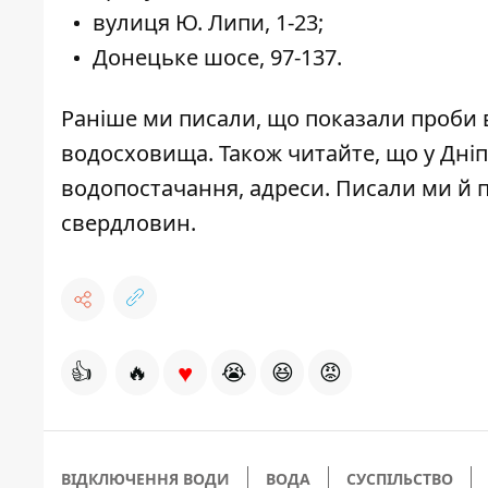
вулиця Ю. Липи, 1-23;
Донецьке шосе, 97-137.
Раніше ми писали,
що показали проби 
водосховища. Також читайте, що
у Дні
водопостачання, адреси
. Писали ми й 
свердловин
.
♥
👍
🔥
😭
😆
😡
ВІДКЛЮЧЕННЯ ВОДИ
ВОДА
СУСПІЛЬСТВО