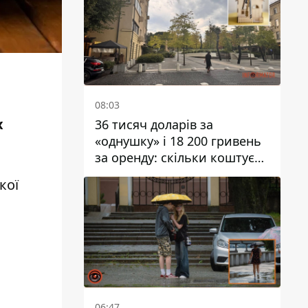
08:03
х
36 тисяч доларів за
«однушку» і 18 200 гривень
за оренду: скільки коштує
житло у Дніпропетровської
кої
області
06:47