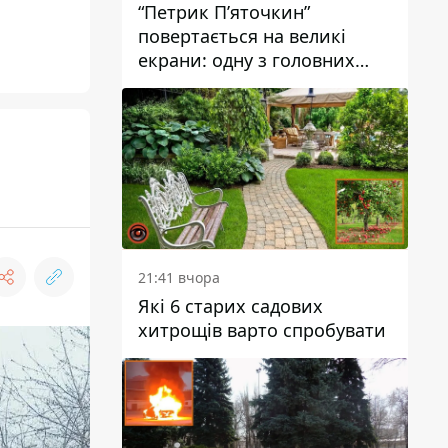
“Петрик П’яточкин”
повертається на великі
екрани: одну з головних
ролей зіграє 9-річний
дніпрянин Олександр
Войтеховський
21:41 вчора
Які 6 старих садових
хитрощів варто спробувати