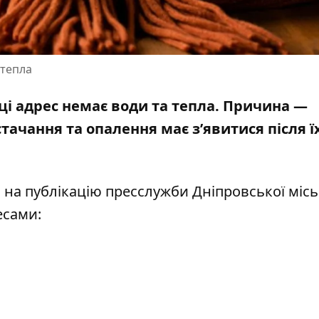
 тепла
изці адрес немає води та тепла. Причина —
тачання та опалення має з’явитися після ї
м
на публікацію
пресслужби Дніпровської місь
есами: