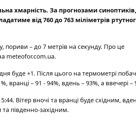
сильна хмарність. За прогнозами синоптиків
ладатиме від 760 до 763 міліметрів ртутно
у, пориви – до 7 метрів на секунду. Про це
на
meteofor.com.ua
.
дня буде +1. Після цього на термометрі поба
, вранці – 91 - 94%, вдень – 93%, а ввечері – 
 15:44. Вітер вночі та вранці буде східним, вден
м та південно-західним.