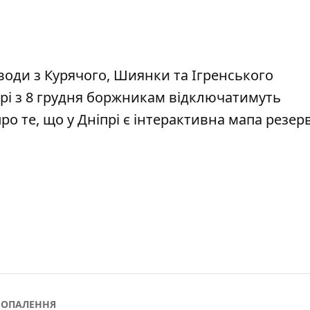
води з Курячого
, Шиянки та Ігренського
прі
з 8 грудня боржникам відключатимуть
про те, що
у Дніпрі
є інтерактивна мапа резер
ОПАЛЕННЯ