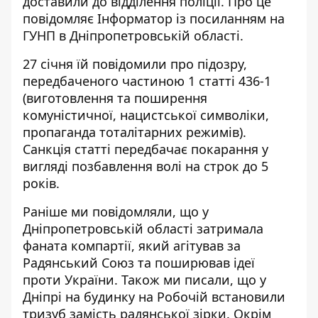
доставили до відділення поліції. Про це
повідомляє Інформатор із
посиланням
на
ГУНП в Дніпропетровській області.
27 січня їй повідомили про підозру,
передбаченого частиною 1 статті 436-1
(виготовлення та поширення
комуністичної, нацистської символіки,
пропаганда тоталітарних режимів).
Санкція статті передбачає покарання у
вигляді позбавлення волі на строк до 5
років.
Раніше ми повідомляли, що у
Дніпропетровській області затримала
фаната компартії, який агітував за
Радянський Союз та
поширював ідеї
проти України
. Також ми писали, що у
Дніпрі на будинку на Робочій
встановили
тризуб замість радянської зірки
. Окрім