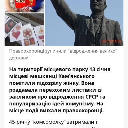
Правоохоронці зупинили "відродження великої
держави"
На території місцевого парку 13 січня
місцеві мешканці Кам’янського
помітили підозрілу жінку. Вона
роздавала перехожим листівки із
закликом про відродження СРСР та
популяризацію ідей комунізму
. На
місце події виїхали правоохоронці.
45-річну “комсомолку” затримали і