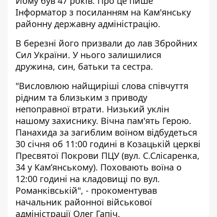
Йому був 47 років. Про це пише
Інформатор з
посиланням
на Кам'янську
районну державну адміністрацію.
В березні його призвали до лав Збройних
Сил України. У нього залишилися
дружина, син, батьки та сестра.
"Висловлюю найщиріші слова співчуття
рідним та близьким з приводу
непоправної втрати. Низький уклін
нашому захиснику. Вічна пам'ять Герою.
Панахида за загиблим воїном відбудеться
30 січня об 11:00 годині в Козацькій церкві
Пресвятої Покрови ПЦУ (вул. С.Слісаренка,
34 у Кам’янському). Поховають воїна о
12:00 годині на кладовищі по вул.
Романківській", - прокоментував
начальник районної військової
адміністрації Олег Гапіч.