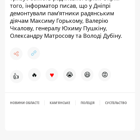
того, інформатор писав, що у Дніпрі
демонтували пам’ятники радянським
діячам
Максиму Горькому, Валерію
Чкалову
,
генералу Юхиму Пушкіну
,
Олександру Матросову та
Володі Дубіну
.
♥
🔥
😭
😆
😡
👍
НОВИНИ ОБЛАСТІ
КАМ'ЯНСЬКЕ
ПОЛІЦІЯ
СУСПІЛЬСТВО