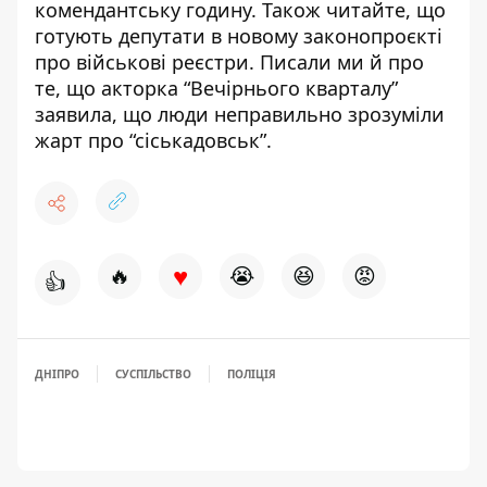
комендантську годину
. Також читайте,
що
готують депутати в новому законопроєкті
про військові реєстри. Писали ми й про
те, що акторка “Вечірнього кварталу”
заявила, що
люди неправильно зрозуміли
жарт про “сіськадовськ”
.
♥
🔥
😭
😆
😡
👍
ДНІПРО
СУСПІЛЬСТВО
ПОЛІЦІЯ