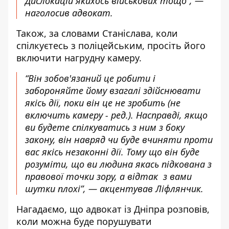
Дислокацій якихось військових тощо”, —
наголосив адвокат.
Також, за словами Станіслава, коли
спілкуєтесь з поліцейським, просіть його
включити нагрудну камеру.
“Він зобов'язаний це робити і
забороняйте йому взагалі здійснювати
якісь дії, поки він це не зробить (не
включить камеру - ред.). Насправді, якщо
ви будете спілкуватись з ним з боку
закону, він навряд чи буде вчиняти проти
вас якісь незаконні дії. Тому що він буде
розуміти, що ви людина якась підкована з
правової точки зору, а відтак з вами
шутки плохі”, — акцентував Ліфлянчик.
Нагадаємо, що
адвокат із Дніпра розповів,
коли можна буде порушувати