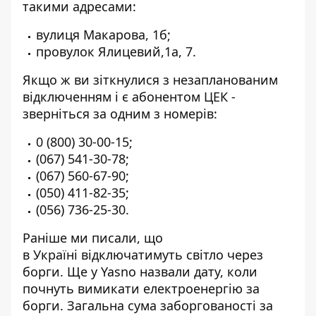
такими адресами:
вулиця Макарова, 1б;
провулок Ялицевий,1а, 7.
Якщо ж ви зіткнулися з незапланованим
відключенням і є абонентом ЦЕК -
зверніться за одним з номерів:
0 (800) 30-00-15
;
(067) 541-30-78
;
(067) 560-67-90
;
(050) 411-82-35
;
(056) 736-25-30
.
Раніше ми писали, що
в Україні
відключатимуть світло через
борги
. Ще у Yasno назвали дату,
коли
почнуть вимикати електроенергію
за
борги. Загальна сума заборгованості за