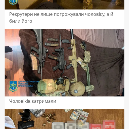
Рекрутери не лише погрожували чоловіку, а й
били його
Чоловіків затримали