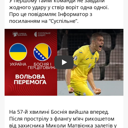
У першому таймі команди не завдали
жодного удару у ствір воріт одна одної.
Про це повідомляє Інформатор
з
посиланням на “Суспільне”
.
Play
На 57-й хвилині Боснія вийшла вперед.
Після прострілу з флангу м’яч рикошетом
від захисника Миколи Матвієнка залетів у