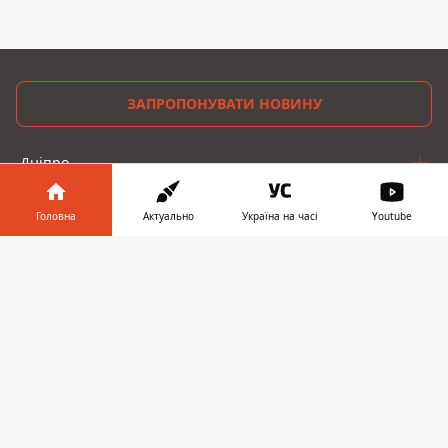
ЗАПРОПОНУВАТИ НОВИНУ
Дніпро
Область
Головна
Актуально
Україна на часі
Youtube
Україна
Інформатор у
Завантажити
телефоні
👉
Реклама
Пресрелізи
Про нас