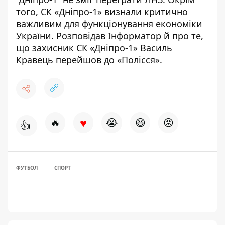
того,
СК «Дніпро-1» визнали критично
важливим
для функціонування економіки
України. Розповідав Інформатор й про те,
що захисник СК «Дніпро-1»
Василь
Кравець перейшов до «Полісся»
.
♥
🔥
😭
😆
😡
👍
ФУТБОЛ
СПОРТ