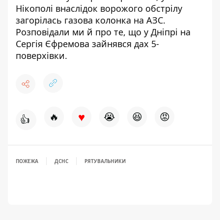
Нікополі внаслідок ворожого обстрілу
загорілась газова колонка на АЗС
.
Розповідали ми й про те, що у Дніпрі на
Сергія Єфремова
зайнявся дах 5-
поверхівки
.
♥
🔥
😭
😆
😡
👍
ПОЖЕЖА
ДСНС
РЯТУВАЛЬНИКИ