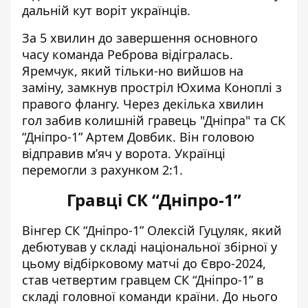
дальній кут воріт українців.
За 5 хвилин до завершення основного
часу команда Реброва відігралась.
Яремчук, який тільки-но вийшов на
заміну, замкнув простріл Юхима Коноплі з
правого флангу. Через декілька хвилин
гол забив колишній гравець "Дніпра" та СК
“Дніпро-1” Артем Довбик. Він головою
відправив м’яч у ворота. Українці
перемогли з рахунком 2:1.
Гравці СК “Дніпро-1”
Вінгер СК “Дніпро-1” Олексій Гуцуляк
, який
дебютував у складі національної збірної у
цьому відбірковому матчі до Євро-2024,
став четвертим гравцем СК “Дніпро-1” в
складі головної команди країни. До нього