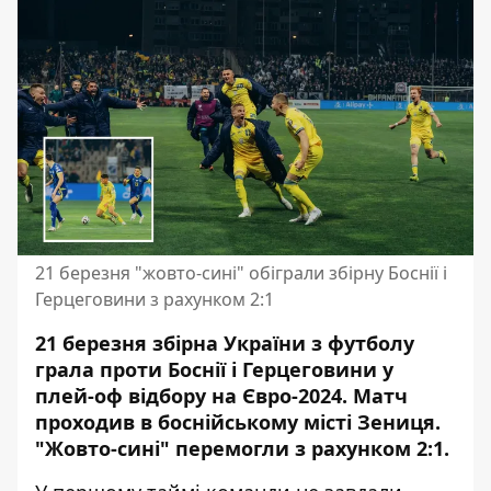
21 березня "жовто-сині" обіграли збірну Боснії і
Герцеговини з рахунком 2:1
21 березня збірна України з футболу
грала проти Боснії і Герцеговини у
плей-оф відбору на Євро-2024. Матч
проходив в боснійському місті Зениця.
"Жовто-сині" перемогли з рахунком 2:1.