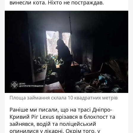
винесли кота. Ніхто не постраждав.
Площа займання склала 10 квадратних метрів
Раніше ми писали, що на трасі Дніпро-
Кривий Ріг
Lexus врізався в блокпост та
зайнявся
, водій та поліцейський
опинилися у лікарні. Окрім того, у