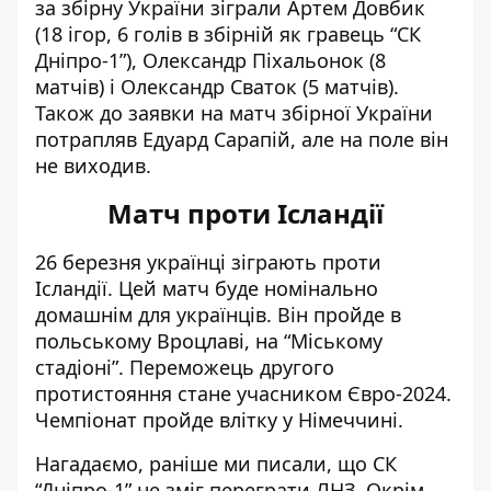
за збірну України зіграли Артем Довбик
(18 ігор, 6 голів в збірній як гравець “СК
Дніпро-1”), Олександр Піхальонок (8
матчів) і Олександр Сваток (5 матчів).
Також до заявки на матч збірної України
потрапляв Едуард Сарапій, але на поле він
не виходив.
Матч проти Ісландії
26 березня українці зіграють проти
Ісландії. Цей матч буде номінально
домашнім для українців. Він пройде в
польському Вроцлаві, на “Міському
стадіоні”. Переможець другого
протистояння стане учасником Євро-2024.
Чемпіонат пройде влітку у Німеччині.
Нагадаємо, раніше ми писали, що
СК
“Дніпро-1” не зміг переграти ЛНЗ
. Окрім