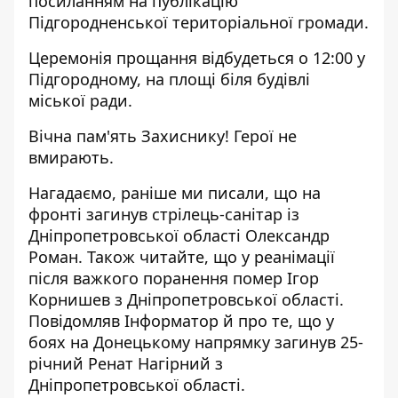
посиланням на
публікацію
Підгородненської територіальної громади
.
Церемонія прощання відбудеться о 12:00 у
Підгородному, на площі біля будівлі
міської ради.
Вічна пам'ять Захиснику! Герої не
вмирають.
Нагадаємо, раніше ми писали, що
н
а
фронті загинув стрілець-санітар із
Дніпропетровської області Олександр
Роман
. Також читайте, що
у реанімації
після важкого поранення помер
Ігор
Корнишев з Дніпропетровської області.
Повідомляв Інформатор й про те, що у
боях на Донецькому напрямку
загинув 25-
річний Ренат Нагірний з
Дніпропетровської області
.