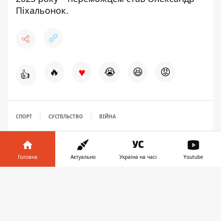
Піхальонок.
♥
🔥
😭
😆
😡
👍
СПОРТ
СУСПІЛЬСТВО
ВІЙНА
Головна
Актуально
Україна на часі
Youtube
Інформатор у
Завантажити
телефоні
👉