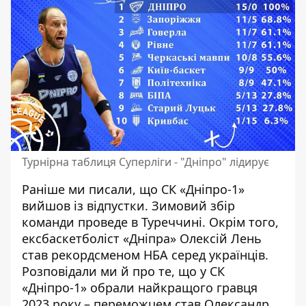
Турнірна таблиця Суперліги - "Дніпро" лідирує
Раніше ми писали, що
СК «Дніпро-1»
вийшов із відпустки
. Зимовий збір
команди проведе в Туреччині. Окрім того,
ексбаскетболіст «Дніпра»
Олексій Лень
став рекордсменом НБА
серед українців.
Розповідали ми й про те, що у СК
«Дніпро-1»
обрали найкращого гравця
2023 року
– переможцем став Олександр