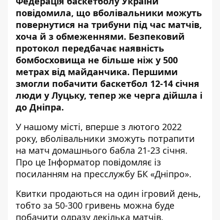
Федерація баскетболу України
повідомила, що
вболівальники можуть
повернутися на трибуни
під час матчів,
хоча й з обмеженнями. Безпековий
протокол передбачає наявність
бомбосховища не більше ніж у 500
метрах від майданчика. Першими
змогли побачити баскетбол 12-14 січня
люди у Луцьку, тепер же черга дійшла і
до Дніпра.
У нашому місті, вперше з лютого 2022
року, вболівальники зможуть потрапити
на матч домашнього бабла 21-23 січня.
Про це Інформатор повідомляє
із
посиланням на пресслужбу БК «Дніпро»
.
Квитки продаються на один ігровий день,
тобто
за 50-300 гривень можна буде
побачити одразу декілька матчів
.