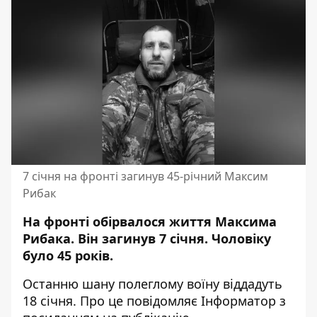
7 січня на фронті загинув 45-річний Максим
Рибак
На фронті обірвалося життя Максима
Рибака. Він загинув 7 січня. Чоловіку
було 45 років.
Останню шану полеглому воїну віддадуть
18 січня. Про це повідомляє Інформатор з