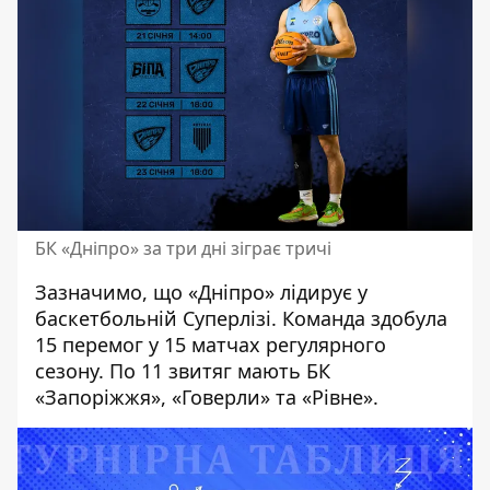
БК «Дніпро» за три дні зіграє тричі
Зазначимо, що
«Дніпро» лідирує у
баскетбольній Суперлізі
. Команда здобула
15 перемог у 15 матчах регулярного
сезону. По 11 звитяг мають БК
«Запоріжжя», «Говерли» та «Рівне».