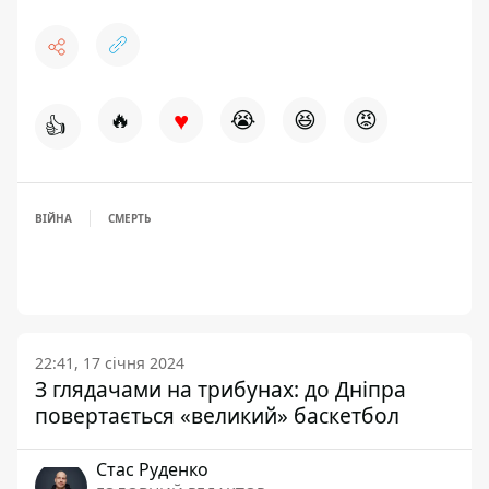
♥
🔥
😭
😆
😡
👍
ВІЙНА
СМЕРТЬ
22:41, 17 січня 2024
З глядачами на трибунах: до Дніпра
повертається «великий» баскетбол
Стас Руденко