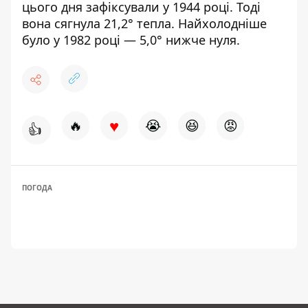
цього дня зафіксували у 1944 році. Тоді
вона сягнула 21,2° тепла. Найхолодніше
було у 1982 році — 5,0° нижче нуля.
♥
🔥
😭
😆
😡
👍
ПОГОДА