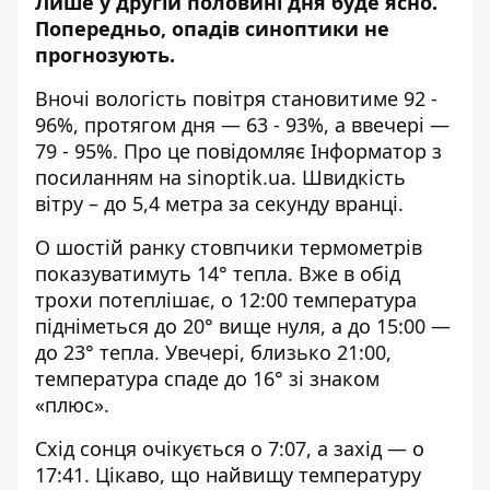
Лише
у другій половині дня буде ясно
.
Попередньо, опадів синоптики не
прогнозують.
Вночі вологість повітря становитиме 92 -
96%, протягом дня — 63 - 93%, а ввечері —
79 - 95%. Про це повідомляє Інформатор з
посиланням на
sinoptik.ua
. Швидкість
вітру – до 5,4 метра за секунду вранці.
О шостій ранку стовпчики термометрів
показуватимуть 14° тепла. Вже в обід
трохи потеплішає, о 12:00 температура
підніметься до 20° вище нуля, а до 15:00 —
до 23° тепла. Увечері, близько 21:00,
температура спаде до 16° зі знаком
«плюс».
Схід сонця очікується о 7:07, а захід — о
17:41. Цікаво, що найвищу температуру