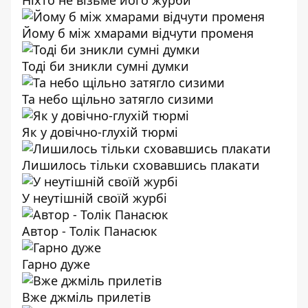
Ніхто не візьме його журби
Йому б між хмарами відчути променя
Тоді би зникли сумні думки
Та небо щільно затягло сизими
Як у довічно-глухій тюрмі
Лишилось тільки сховавшись плакати
У неутішній своїй журбі
Автор - Толік Панасюк
Гарно дуже
Вже джміль прилетів