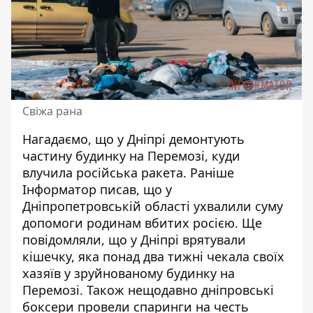
Свіжа рана
Нагадаємо, що у Дніпрі д
емонтують
частину будинку на Перемозі, куди
влучила російська ракета
. Раніше
Інформатор писав, що у
Дніпропетровській області
ухвалили суму
допомоги родинам вбитих росією
. Ще
повідомляли, що у Дніпрі врятували
кішечку, яка понад
два тижні чекала своїх
хазяїв
у зруйнованому будинку на
Перемозі. Також нещодавно дніпровські
боксери провели спаринги на честь