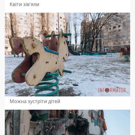
Квіти зів'яли
Можна зустріти дітей