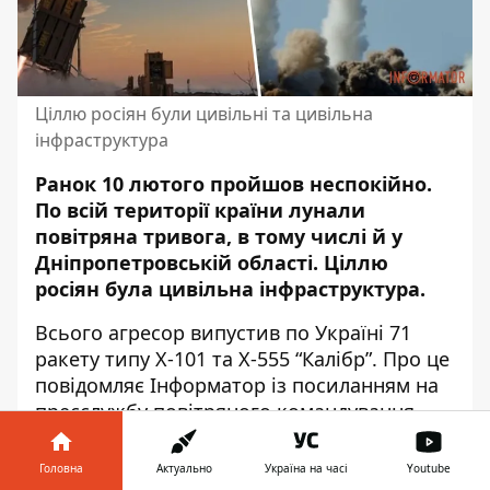
Ціллю росіян були цивільні та цивільна
інфраструктура
Ранок 10 лютого пройшов неспокійно.
По всій території країни лунали
повітряна тривога,
в тому числі й у
Дніпропетровській області
. Ціллю
росіян була цивільна інфраструктура.
Всього агресор випустив по Україні 71
ракету типу Х-101 та Х-555 “Калібр”. Про це
повідомляє Інформатор із
посиланням
на
пресслужбу повітряного командування
“Схід”.
Головна
Актуально
Україна на часі
Youtube
Силам ППО
вдалося збити 61 ракету
та 5