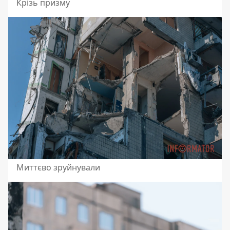
Крізь призму
Миттєво зруйнували