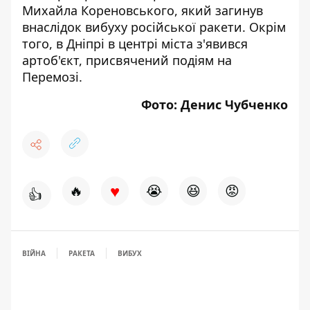
Михайла Кореновського, який
загинув
внаслідок вибуху російської ракети
. Окрім
того, в Дніпрі в центрі міста з'явився
артоб'єкт,
присвячений подіям на
Перемозі
.
Фото: Денис Чубченко
♥
🔥
😭
😆
😡
👍
ВІЙНА
РАКЕТА
ВИБУХ