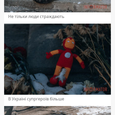
Не тільки люди страждають
В Україні супргероїв більше