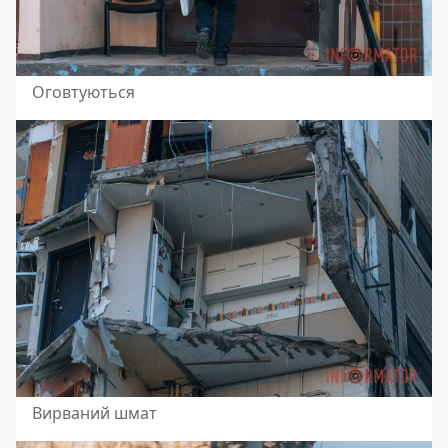
Оговтуються
Вирваний шмат