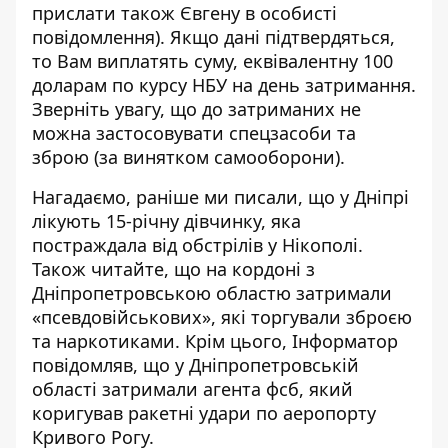
прислати також
Євгену
в особисті
повідомлення). Якщо дані підтвердяться,
то Вам виплатять суму, еквівалентну 100
доларам по курсу НБУ на день затримання.
Зверніть увагу, що до затриманих не
можна застосовувати спецзасоби та
зброю (за винятком самооборони).
Нагадаємо, раніше ми писали, що у Дніпрі
лікують 15-річну дівчинку
, яка
постраждала від обстрілів у Нікополі.
Також читайте, що на кордоні з
Дніпропетровською областю з
атримали
«псевдовійськових», які торгували зброєю
та наркотиками
. Крім цього, Інформатор
повідомляв, що у Дніпропетровській
області
затримали агента фсб
, який
коригував ракетні удари по аеропорту
Кривого Рогу.