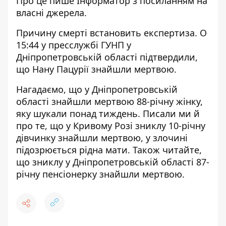
Про це пише Інформатор з посиланням на
власні джерела.
Причину смерті встановить експертиза. О
15:44
у пресслужбі ГУНП
у
Дніпропетровській області підтвердили,
що Нану Пацурії знайшли мертвою.
Нагадаємо, що
у Дніпропетровській
області
знайшли мертвою 88-річну жінку,
яку шукали понад тиждень
. Писали ми й
про те, що
у Кривому Розі
зниклу 10-річну
дівчинку знайшли мертвою
, у злочині
підозрюється рідна мати. Також читайте,
що зниклу у Дніпропетровській області
87-
річну пенсіонерку знайшли мертвою
.