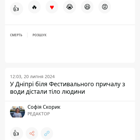
♥
🔥
😭
😆
😡
👍
СМЕРТЬ
РОЗШУК
12:03, 20 липня 2024
У Дніпрі біля Фестивального причалу з
води дістали тіло людини
Софія Скорик
РЕДАКТОР
👍