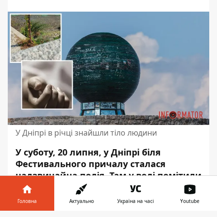
У Дніпрі в річці знайшли тіло людини
У суботу, 20 липня, у Дніпрі біля
Фестивального причалу сталася
надзвичайна подія. Там у воді помітили
тіло людини. На місце викликали
відповідні служби.
Головна
Актуально
Україна на часі
Youtube