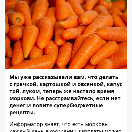
Мы уже рассказывали вам, что делать
с
гречкой
,
картошкой
и
овсянкой
,
капус
той
,
луком
, теперь же настало время
моркови. Не расстраивайтесь, если нет
денег и ловите супербюджетные
рецепты.
Информатор
знает, что есть морковь
каждый день в ожидании зарплаты может