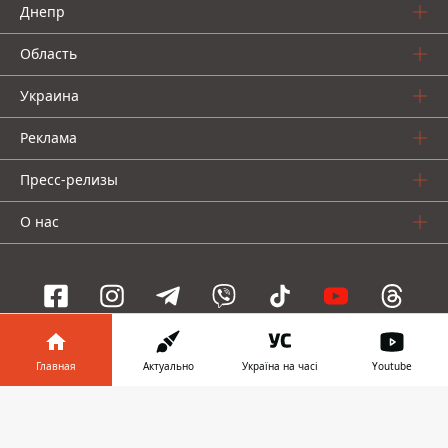
Днепр
Область
Украина
Реклама
Пресс-релизы
О нас
Информатор проекты
Главная
Актуально
Україна на часі
Youtube
Информатор
Информатор
Информатор
Информатор в
Скачать
Украина
Киев
Авто
телефоне
👉