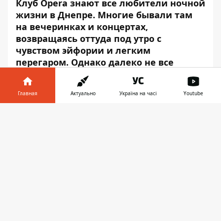
Клуб Opera знают все любители ночной
жизни в Днепре. Многие бывали там
на вечеринках и концертах,
возвращаясь оттуда под утро с
чувством эйфории и легким
перегаром. Однако далеко не все
задумывались о том, какую историю
хранит за плечами удивительное
Главная
Актуально
Україна на часі
Youtube
здание на Вернадского, 23.
Информатор в
Информатор
расскажет тайны особняка
Скачать
телефоне
👉
на Вернадского. Любите свой город и
умейте видеть прекрасное.
В 1911-м году екатеринославский
губернский архитектор Федор Булацель
подготовил проект здания Коммерческого
Собрания. Представители местного
купечества решили построить этот
особняк с садом и летней эстрадой на углу