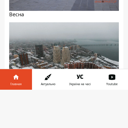
Весна
Главная
Актуально
Україна на часі
Youtube
Информатор в
Скачать
телефоне
👉
Зима