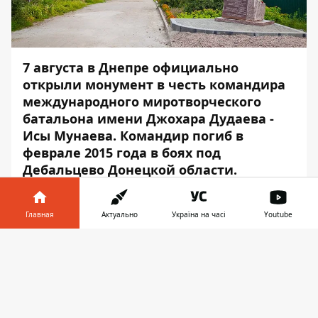
7 августа в Днепре официально
открыли монумент в честь командира
международного миротворческого
батальона имени Джохара Дудаева -
Исы Мунаева. Командир погиб в
феврале 2015 года в боях под
Дебальцево Донецкой области.
Памятный знак установили в
Новокодакском районе на улице, которая
Главная
Актуально
Україна на часі
Youtube
теперь носит имя Исы Мунаева. Об этом
Информатор в
сообщает
Информатор
.
Скачать
телефоне
👉
На открытии памятника собрались
боевые товарищи командира, бойцы
добровольческих батальонов, волонтеры,