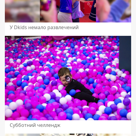
У Dkids немало развлечений
Субботний челлендж