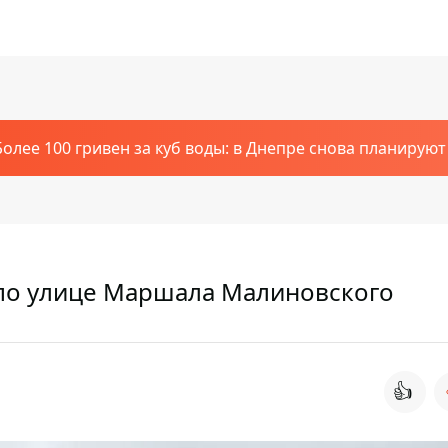
Более 100 гривен за куб воды: в Днепре снова планирую
по улице Маршала Малиновского
👍