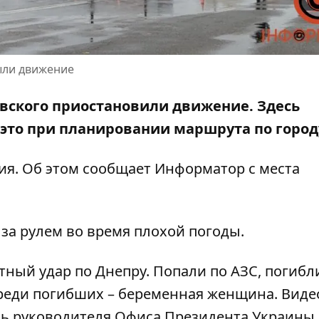
рыли движение
новского приостановили движение. Здесь
 это при планировании маршрута по город
ния. Об этом сообщает Информатор с места
за рулем во время плохой погоды.
тный удар по Днепру. Попали по АЗС,
погибл
Среди погибших –
беременная женщина
. Виде
ль руководителя Офиса Президента Украины