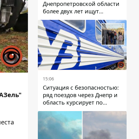
Днепропетровской области
более двух лет ищут
пропавшую женщину
15:06
Ситуация с безопасностью:
АЗель"
ряд поездов через Днепр и
область курсирует по
измененному маршруту, а
часть пути заменили
места
автобусами и электричками