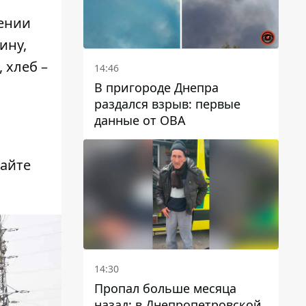
лении
ину,
 хлеб –
14:46
В пригороде Днепра
раздался взрыв: первые
данные от ОВА
вайте
14:30
Пропал больше месяца
назад: в Днепропетровской