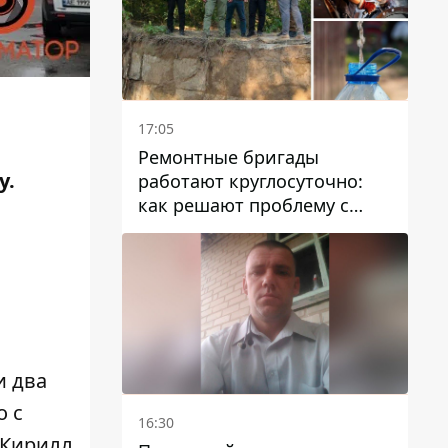
17:05
Ремонтные бригады
у.
работают круглосуточно:
как решают проблему с
водой в Марганецкой
громаде
и два
о с
16:30
Кирилл