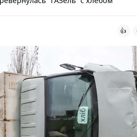
ревернулась "ГАЗель" с хлебом
👍