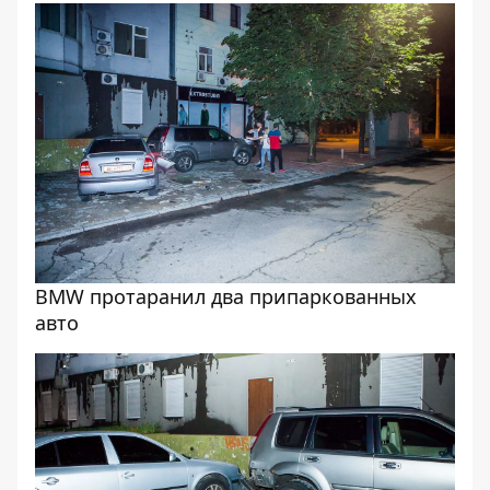
BMW протаранил два припаркованных
авто