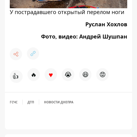
У пострадавшего открытый перелом ноги
Руслан Хохлов
Фото, видео: Андрей Шушпан
♥
🔥
😭
😆
😡
👍
ГСЧС
ДТП
НОВОСТИ ДНЕПРА