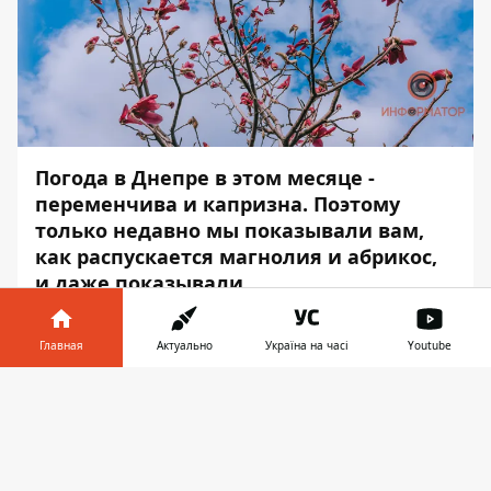
Погода в Днепре в этом месяце -
переменчива и капризна. Поэтому
только недавно мы показывали вам,
как
распускается магнолия
и
абрикос
,
и даже показывали
чарующие
форзиции
, а теперь
принесли фото скромных бутонов, что
Главная
Актуально
Україна на часі
Youtube
спрятались от ветров и холода.
Информатор в
Скачать
Информатор
отправился на набережную
телефоне
👉
жилмассива Солнечный, чтобы принести
вам немного снимков весны, которая
борется с непогодой. Оставайтесь дома,