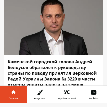
Каменской городской голова Андрей
Белоусов обратился к руководству
страны по поводу принятия Верховной
Радой Украины Закона № 3220 в части
отмены уплаты налога на землю.
Соответствующее видеообращение
Главная
Актуально
Україна на часі
Youtube
опубликовано 17 марта
на странице мэра
города в Facebook.