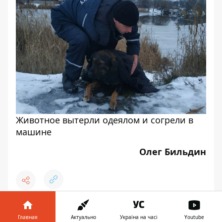
Животное вытерли одеялом и согрели в
машине
Олег Бильдин
♥
🔥
😭
😆
😡
👍
Главная
Актуально
Україна на часі
Youtube