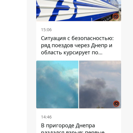
15:06
Ситуация с безопасностью:
ряд поездов через Днепр и
область курсирует по
измененному маршруту, а
часть пути заменили
автобусами и электричками
14:46
В пригороде Днепра
раздался взрыв: первые