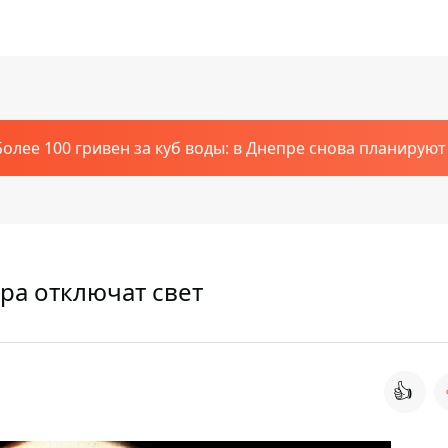
Более 100 гривен за куб воды: в Днепре снова планирую
ра отключат свет
👍