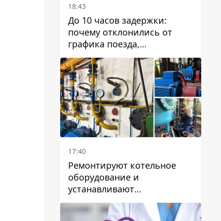
18:43
До 10 часов задержки:
почему отклонились от
графика поезда,
курсирующие через Днепр
и область
17:40
Ремонтируют котельное
оборудование и
устанавливают
генераторные установки:
как в Днепре готовятся к