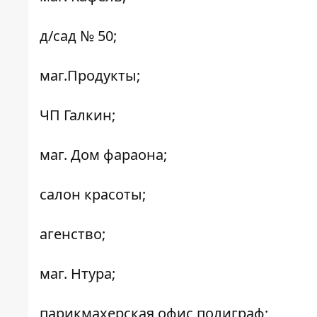
д/сад № 50;
маг.Продукты;
ЧП Галкин;
маг. Дом фараона;
салон красоты;
агенство;
маг. Нтура;
парикмахерская офис полиграф;