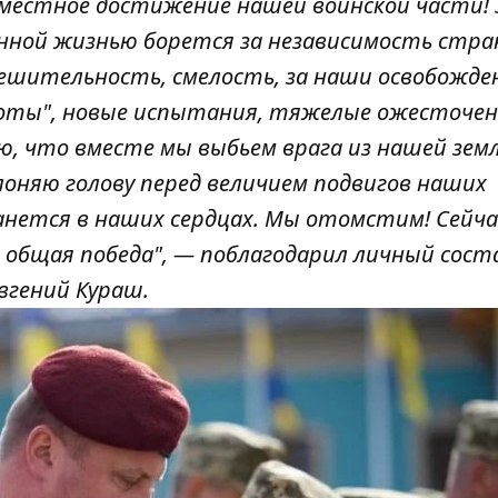
овместное достижение нашей воинской части!
енной жизнью борется за независимость стра
 решительность, смелость, за наши освобожд
работы", новые испытания, тяжелые ожесточе
наю, что вместе мы выбьем врага из нашей земл
лоняю голову перед величием подвигов наших
анется в наших сердцах. Мы отомстим! Сейч
 общая победа", — поблагодарил личный сост
вгений Кураш.