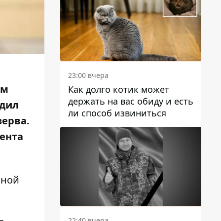
23:00 вчера
ом
Как долго котик может
держать на вас обиду и есть
одил
ли способ извиниться
зерва.
дента
тной
22:40 вчера