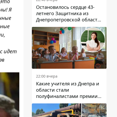
 Это
Остановилось сердце 43-
ны! Я
летнего Защитника из
енные
Днепропетровской области
Евгения Зинченко
нные
и,
ас идет
ав
22:00 вчера
Какие учителя из Днепра и
области стали
полуфиналистами премии
Global Teacher Prize Ukraine
2026