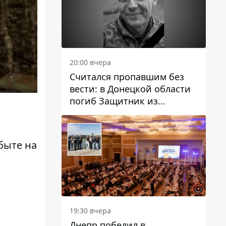
20:00 вчера
Считался пропавшим без
вести: в Донецкой области
погиб Защитник из
Каменского Антон
Красовский
быте на
19:30 вчера
Днепр победил в