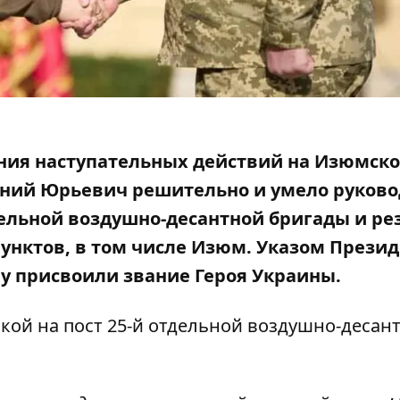
дения наступательных действий на Изюмск
ений Юрьевич решительно и умело руков
ельной воздушно-десантной бригады и ре
унктов, в том числе
Изюм
. Указом Прези
у присвоили звание Героя Украины.
лкой на
пост
25-й отдельной воздушно-десан