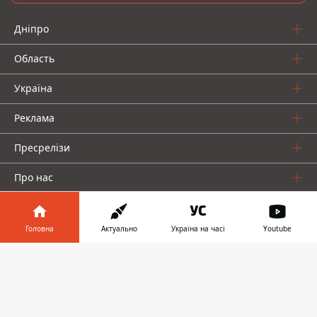
Дніпро
Область
Україна
Реклама
Пресрелізи
Про нас
Головна
Актуально
Україна на часі
Youtube
Інформатор у
Завантажити
телефоні
👉
Інформатор проекти
Інформатор Україна
Інформатор Київ
Інформатор Авто