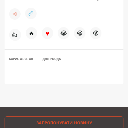
♥
🔥
😭
😆
😡
👍
БОРИС ФІЛАТОВ
ДНІПРООДА
ЗАПРОПОНУВАТИ НОВИНУ