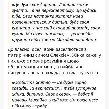
«Це дуже комфортно. Дитина може
гуляти, і я не переживатиму, що кудись
піде. Своя частинка життя нова
розпочинається. У дитини буде своя
кімната, у нас свій окремий простір, своя
кухня. Ми дуже щасливі», — розповідає
дружина військового Михайла пані Анна.
До власної оселі вони заселяються з
пʼятирічним сином Олексієм. Жінка каже: у
них вже є повне розуміння щодо
облаштування кімнат, а найбільше
очікувань вона покладає на власну кухню.
«Особисте житло — це дуже гарно
завжди. Ти вертаєшся, і тебе зустрічає
жінка, дитина. Своє є своє», — додає її
чоловік Михайло, який вже сім років несе
військову службу.