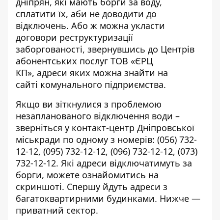
дніпрян, які мають борги за воду,
сплатити їх, аби не доводити до
відключень. Або ж можна укласти
договори реструктуризації
заборгованості, звернувшись до Центрів
абонентських послуг ТОВ «ЄРЦ
КП»,
адреси яких можна знайти на
сайті
комунального підприємства.
Якщо ви зіткнулися з проблемою
незапланованого відключення води –
зверніться у контакт-центр Дніпровської
міськради по одному з номерів:
(056) 732-
12-12
,
(095) 732-12-12
,
(096) 732-12-12
,
(073)
732-12-12
. Які адреси відключатимуть за
борги, можете ознайомитись на
скриншоті. Спершу йдуть адреси з
багатоквартирними будинками. Нижче —
приватний сектор.