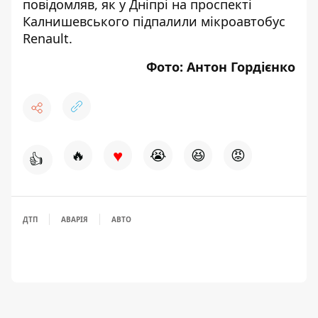
повідомляв, як у Дніпрі
на проспекті
Калнишевського підпалили мікроавтобус
Renault
.
Фото: Антон Гордієнко
♥
🔥
😭
😆
😡
👍
ДТП
АВАРІЯ
АВТО