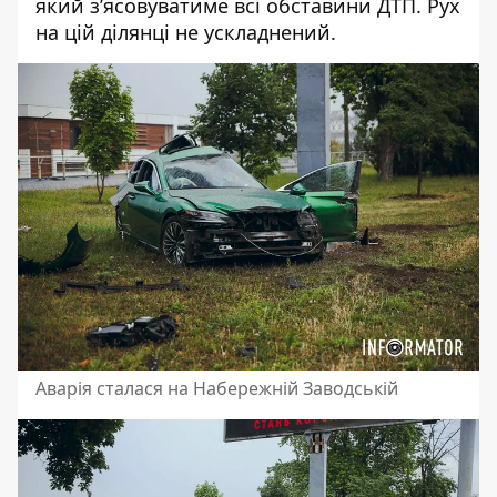
який з’ясовуватиме всі обставини ДТП. Рух
на цій ділянці не ускладнений.
Аварія сталася на Набережній Заводській