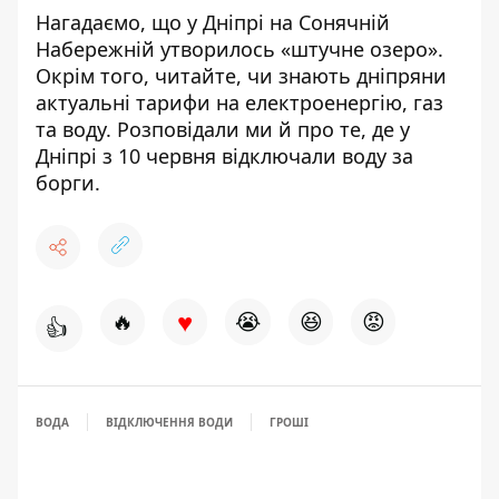
Нагадаємо, що у Дніпрі
на Сонячній
Набережній утворилось «штучне озеро»
.
Окрім того, читайте,
чи знають дніпряни
актуальні тарифи
на електроенергію, газ
та воду. Розповідали ми й про те, де у
Дніпрі з 10 червня
відключали воду за
борги
.
♥
🔥
😭
😆
😡
👍
ВОДА
ВІДКЛЮЧЕННЯ ВОДИ
ГРОШІ