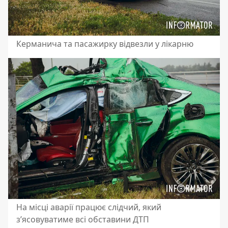
Керманича та пасажирку відвезли у лікарню
На місці аварії працює слідчий, який
з’ясовуватиме всі обставини ДТП