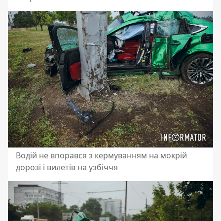
Водій не впорався з кермуванням на мокрій
дорозі і вилетів на узбіччя