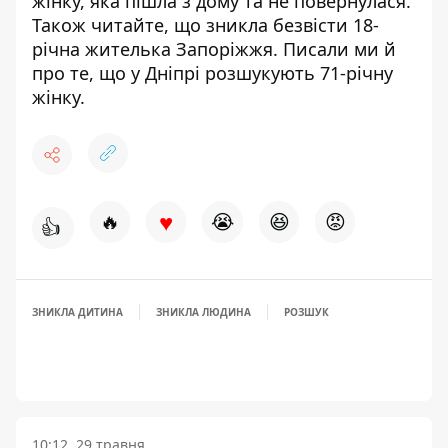
жінку, яка пішла з дому та не повернулася
.
Також читайте, що
зникла безвісти 18-
річна жителька Запоріжжя
. Писали ми й
про те, що
у Дніпрі розшукують 71-річну
жінку
.
♥
🔥
😭
😆
😡
👍
ЗНИКЛА ДИТИНА
ЗНИКЛА ЛЮДИНА
РОЗШУК
10:12, 29 травня