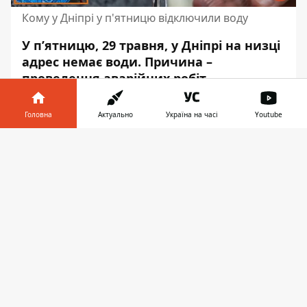
Кому у Дніпрі у п'ятницю відключили воду
У п’ятницю, 29 травня, у Дніпрі на низці
адрес немає води. Причина –
проведення аварійних робіт.
Водопостачання мають відновити
протягом дня.
Головна
Актуально
Україна на часі
Youtube
Про це пише Інформатор з посиланням
на
Інформатор у
Завантажити
публікацію
КП “Дніпроводоканал”.
телефоні
👉
Наразі вода відсутня за такими
адресами:
вулиця Яна Ходоровського;
вулиця Михайла Драгоманова;
вулиця Українська;
вулиця Симона Петлюри;
вулиця Михайла Грушевського;