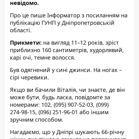
невідомо.
Про це пише Інформатор з посиланням на
публікацію
ГУНП
у Дніпропетровській
області.
Прикмети:
на вигляд 11–12 років, зріст
приблизно 160 сантиметрів, худорлявий,
карі очі, темне волосся.
Був одягнений у сині джинси. На ногах –
сірі черевики.
Якщо ви бачили Віталія, чи знаєте, де він
може бути, будь ласка, повідомте за
номерами: 102,
(095) 907‑52‑03
,
(099)
274‑98‑15
,
(096) 251‑96‑01
або іншим
зручним способом.
Нагадаємо, що
у Дніпрі
шукають 66-річну