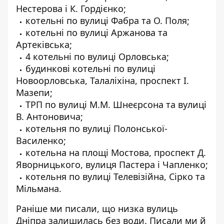
Нестерова і К. Гордієнко;
котельні по вулиці Фабра та О. Поля;
котельні по вулиці Аржанова та
Артеківська;
4 котельні по вулиці Орловська;
будинкові котельні по вулиці
Новоорловська, Талаліхіна, проспект І.
Мазепи;
ТРП по вулиці М.М. Шнеєрсона та вулиці
В. Антоновича;
котельня по вулиці Полонської-
Василенко;
котельна на площі Мостова, проспект Д.
Яворницького, вулиця Пастера і Чапленко;
котельня по вулиці Телевізійна, Сірко та
Мільмана.
Раніше ми писали, що
низка вулиць
Дніпра залишилась без води
. Писали ми й