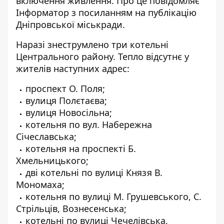
включення живлення. Про це повідомляє
Інформатор
з посиланням на публікацію
Дніпровської міськради.
Наразі знеструмлено три котельні
Центрального району. Тепло відсутнє у
жителів наступних адрес:
проспект О. Поля;
вулиця Полєтаєва;
вулиця Новосільна;
котельня по вул. Набережна
Січеславська;
котельня на проспекті Б.
Хмельницького;
дві котельні по вулиці Князя В.
Мономаха;
котельня по вулиці М. Грушевського, С.
Стрільців, Вознесенська;
котельні по вулиці Чечелівська,