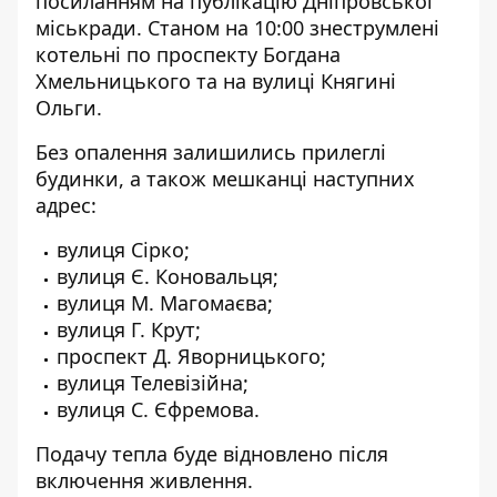
посиланням на публікацію
Дніпровської
міськради. Станом на 10:00 знеструмлені
котельні по проспекту Богдана
Хмельницького та на вулиці Княгині
Ольги.
Без опалення залишились прилеглі
будинки, а також мешканці наступних
адрес:
вулиця Сірко;
вулиця Є. Коновальця;
вулиця М. Магомаєва;
вулиця Г. Крут;
проспект Д. Яворницького;
вулиця Телевізійна;
вулиця С. Єфремова.
Подачу тепла буде відновлено після
включення живлення.