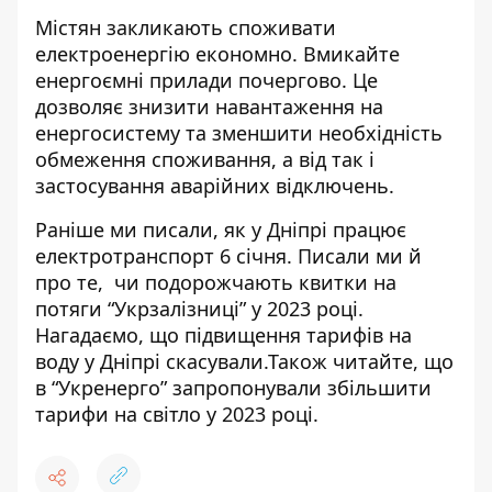
Містян закликають споживати
електроенергію економно. Вмикайте
енергоємні прилади почергово. Це
дозволяє знизити навантаження на
енергосистему та зменшити необхідність
обмеження споживання, а від так і
застосування аварійних відключень.
Раніше ми писали,
як у Дніпрі працює
електротранспорт 6 січня
. Писали ми й
про те,
чи подорожчають квитки на
потяги “Укрзалізниці” у 2023 році
.
Нагадаємо, що
підвищення тарифів на
воду у Дніпрі скасували
.Також читайте, що
в “Укренерго”
запропонували збільшити
тарифи
на світло у 2023 році.