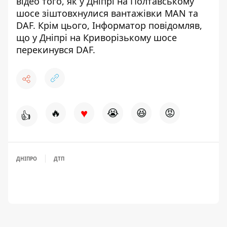
відео того, як у Дніпрі на Полтавському
шосе
зіштовхнулися вантажівки MAN та
DAF
. Крім цього, Інформатор повідомляв,
що у Дніпрі на Криворізькому шосе
перекинувся DAF
.
♥
🔥
😭
😆
😡
👍
ДНІПРО
ДТП